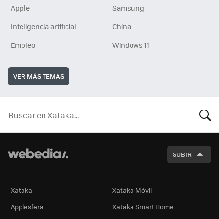
Apple
Samsung
Inteligencia artificial
China
Empleo
Windows 11
VER MÁS TEMAS
BUSCA
SUBIR
Xataka
Xataka Móvil
Applesfera
Xataka Smart Home