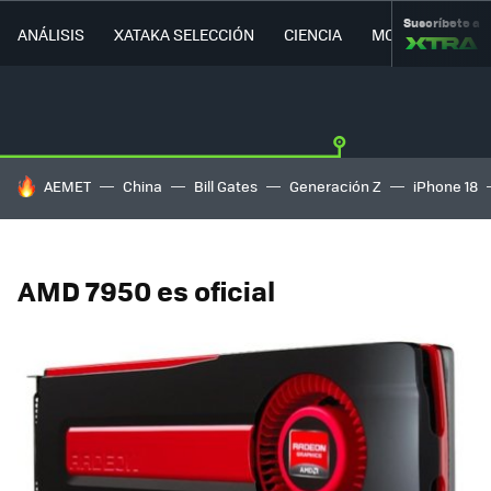
Suscríbete a
ANÁLISIS
XATAKA SELECCIÓN
CIENCIA
MOVILIDAD
HOY SE HABLA DE
AEMET
China
Bill Gates
Generación Z
iPhone 18
AMD 7950 es oficial