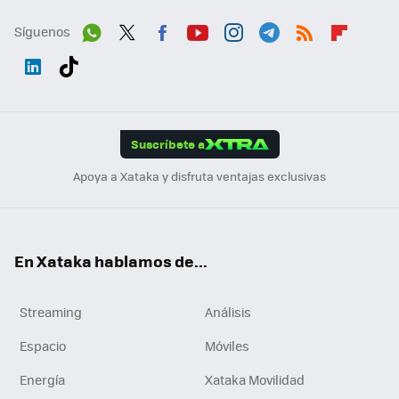
Síguenos
Wh
Twit
Fac
You
Inst
Tele
RSS
Flip
ats
ter
ebo
tub
agr
gra
boa
Link
Tikt
App
ok
e
am
m
rd
edI
ok
Suscríbete a
n
Apoya a Xataka y disfruta ventajas exclusivas
En Xataka hablamos de...
Streaming
Análisis
Espacio
Móviles
Energía
Xataka Movilidad