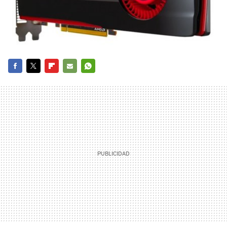
FACEBOOK
TWITTER
FLIPBOARD
E-
WHATSAPP
MAIL