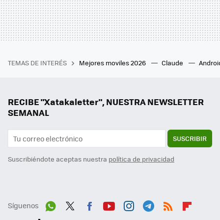
TEMAS DE INTERÉS
Mejores moviles 2026
Claude
Androi
RECIBE "Xatakaletter", NUESTRA NEWSLETTER
SEMANAL
SUSCRIBIR
Suscribiéndote aceptas nuestra
política de privacidad
Síguenos
Wh
Twit
Fac
You
Inst
Tele
RSS
Flip