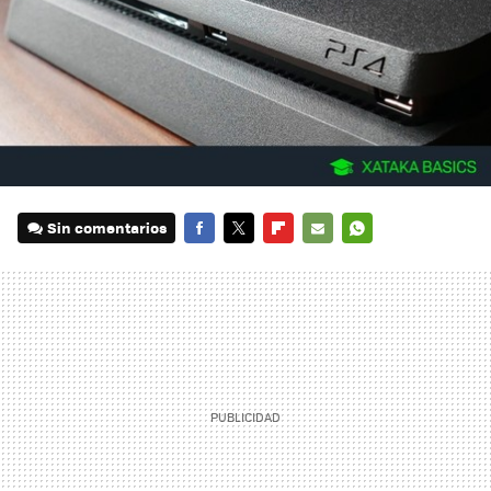
Sin comentarios
FACEBOOK
TWITTER
FLIPBOARD
E-
WHATSAPP
MAIL