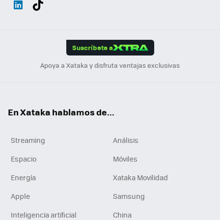
ats
ter
ebo
tub
agr
gra
boa
Link
Tikt
App
ok
e
am
m
rd
edI
ok
Suscríbete a
n
Apoya a Xataka y disfruta ventajas exclusivas
En Xataka hablamos de...
Streaming
Análisis
Espacio
Móviles
Energía
Xataka Movilidad
Apple
Samsung
Inteligencia artificial
China