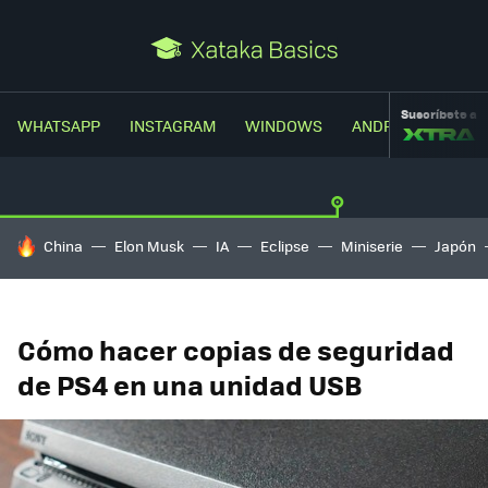
Suscríbete a
WHATSAPP
INSTAGRAM
WINDOWS
ANDROID
TRUC
HOY SE HABLA DE
China
Elon Musk
IA
Eclipse
Miniserie
Japón
Cómo hacer copias de seguridad
de PS4 en una unidad USB