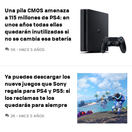
Una pila CMOS amenaza
a 115 millones de PS4: en
unos años todas ellas
quedarán inutilizadas si
no se cambia esa batería
COMENTARIOS
56
HACE 5 AÑOS
Ya puedes descargar los
nueve juegos que Sony
regala para PS4 y PS5: si
los reclamas te los
quedarás para siempre
COMENTARIOS
26
HACE 5 AÑOS