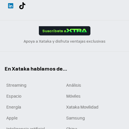
Wh
Twit
Fac
You
Inst
Tele
RSS
Flip
ats
ter
ebo
tub
agr
gra
boa
Link
Tikt
App
ok
e
am
m
rd
edI
ok
Suscríbete a
n
Apoya a Xataka y disfruta ventajas exclusivas
En Xataka hablamos de...
Streaming
Análisis
Espacio
Móviles
Energía
Xataka Movilidad
Apple
Samsung
Inteligencia artificial
China