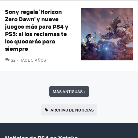
Sony regala 'Horizon
Zero Dawn' y nueve
juegos más para PS4 y
PS5: si los reclamas te
los quedarás para
siempre
COMENTARIOS
22
HACE 5 AÑOS
MÁS ANTIGUAS
»
ARCHIVO DE NOTICIAS
Noticias de PS4 en Xataka