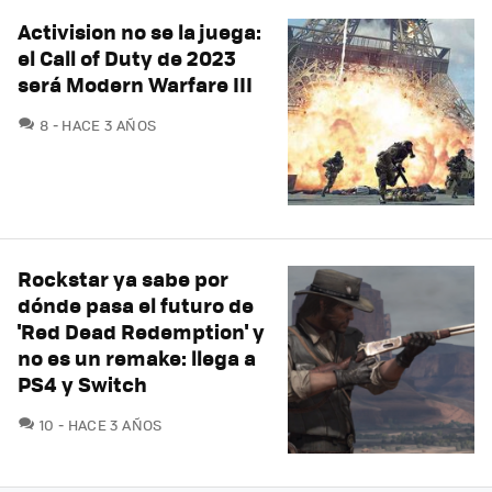
Activision no se la juega:
el Call of Duty de 2023
será Modern Warfare III
COMENTARIOS
8
HACE 3 AÑOS
Rockstar ya sabe por
dónde pasa el futuro de
'Red Dead Redemption' y
no es un remake: llega a
PS4 y Switch
COMENTARIOS
10
HACE 3 AÑOS