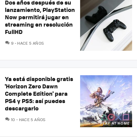
Dos años después de su
lanzamiento, PlayStation
Now permitirá jugar en
streaming en resolución
FullHD
COMENTARIOS
9
HACE 5 AÑOS
Ya está disponible gratis
'Horizon Zero Dawn
Complete Edition' para
PS4 y PS5: así puedes
descargarlo
COMENTARIOS
10
HACE 5 AÑOS