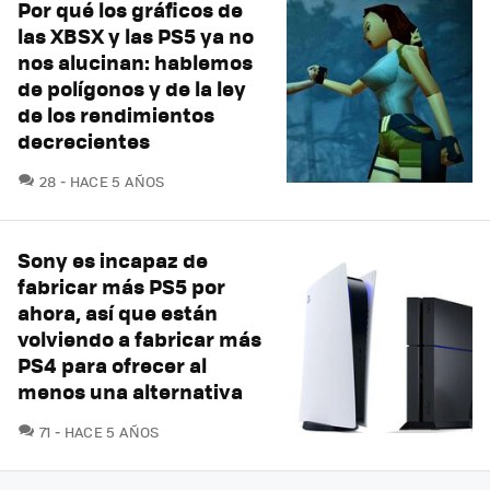
Por qué los gráficos de
las XBSX y las PS5 ya no
nos alucinan: hablemos
de polígonos y de la ley
de los rendimientos
decrecientes
COMENTARIOS
28
HACE 5 AÑOS
Sony es incapaz de
fabricar más PS5 por
ahora, así que están
volviendo a fabricar más
PS4 para ofrecer al
menos una alternativa
COMENTARIOS
71
HACE 5 AÑOS