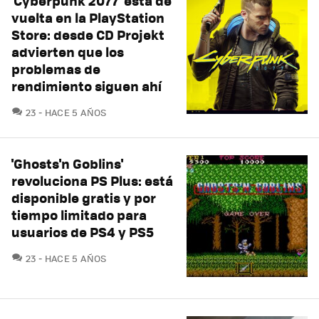
'Cyberpunk 2077' está de
vuelta en la PlayStation
Store: desde CD Projekt
advierten que los
problemas de
rendimiento siguen ahí
COMENTARIOS
23
HACE 5 AÑOS
'Ghosts'n Goblins'
revoluciona PS Plus: está
disponible gratis y por
tiempo limitado para
usuarios de PS4 y PS5
COMENTARIOS
23
HACE 5 AÑOS