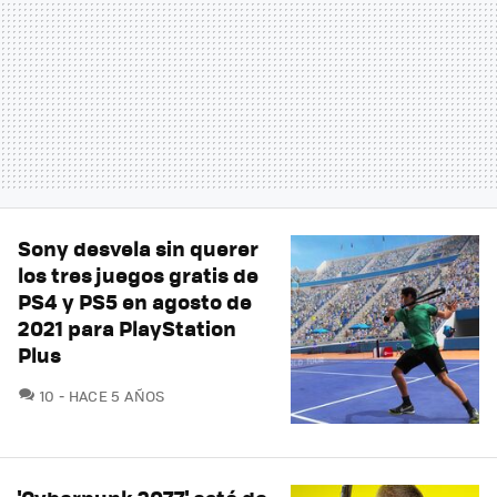
Sony desvela sin querer
los tres juegos gratis de
PS4 y PS5 en agosto de
2021 para PlayStation
Plus
COMENTARIOS
10
HACE 5 AÑOS