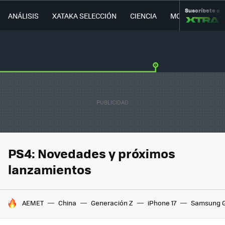
Suscríbete a
ANÁLISIS
XATAKA SELECCIÓN
CIENCIA
MOVILIDAD
PS4: Novedades y próximos
lanzamientos
HOY SE HABLA DE
AEMET
China
Generación Z
iPhone 17
Samsung G