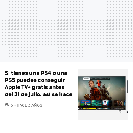
Si tienes una PS4 o una
PS5 puedes conseguir
Apple TV+ gratis antes
del 31 de julio: así se hace
COMENTARIOS
5
HACE 3 AÑOS