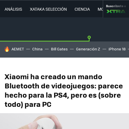
Suscríbete a
ANÁLISIS
XATAKA SELECCIÓN
CIENCIA
MOVILIDAD
HOY SE HABLA DE
AEMET
China
Bill Gates
Generación Z
iPhone 18
Xiaomi ha creado un mando
Bluetooth de videojuegos: parece
hecho para la PS4, pero es (sobre
todo) para PC