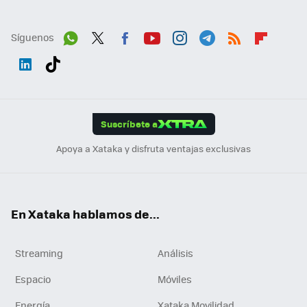
Síguenos
Wh
Twit
Fac
You
Inst
Tele
RSS
Flip
ats
ter
ebo
tub
agr
gra
boa
Link
Tikt
App
ok
e
am
m
rd
edI
ok
Suscríbete a
n
Apoya a Xataka y disfruta ventajas exclusivas
En Xataka hablamos de...
Streaming
Análisis
Espacio
Móviles
Energía
Xataka Movilidad