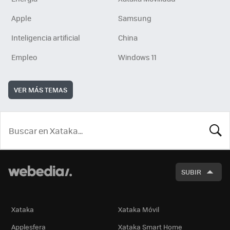
Apple
Samsung
Inteligencia artificial
China
Empleo
Windows 11
VER MÁS TEMAS
BUSCA
SUBIR
Xataka
Xataka Móvil
Applesfera
Xataka Smart Home