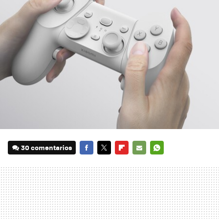
30 comentarios
FACEBOOK
TWITTER
FLIPBOARD
E-
WHATSAPP
MAIL