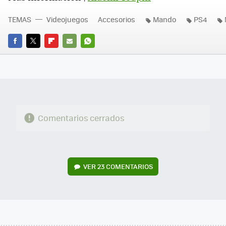
TEMAS
Videojuegos
Accesorios
Mando
PS4
FACEBOOK
TWITTER
FLIPBOARD
E-
WHATSAPP
MAIL
Comentarios cerrados
VER
23 COMENTARIOS