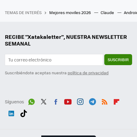
TEMAS DE INTERÉS
Mejores moviles 2026
Claude
Androi
RECIBE "Xatakaletter", NUESTRA NEWSLETTER
SEMANAL
SUSCRIBIR
Suscribiéndote aceptas nuestra
política de privacidad
Síguenos
Wh
Twit
Fac
You
Inst
Tele
RSS
Flip
ats
ter
ebo
tub
agr
gra
boa
Link
Tikt
App
ok
e
am
m
rd
edI
ok