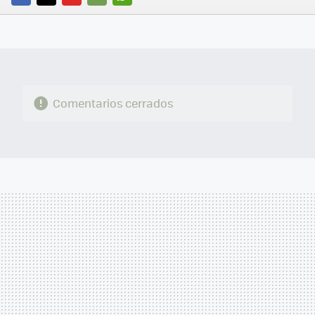
FACEBOOK
TWITTER
FLIPBOARD
E-
WHATSAPP
MAIL
Comentarios cerrados