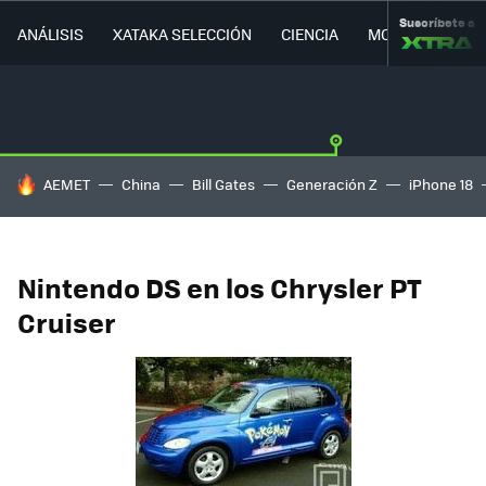
Suscríbete a
ANÁLISIS
XATAKA SELECCIÓN
CIENCIA
MOVILIDAD
HOY SE HABLA DE
AEMET
China
Bill Gates
Generación Z
iPhone 18
Nintendo DS en los Chrysler PT
Cruiser