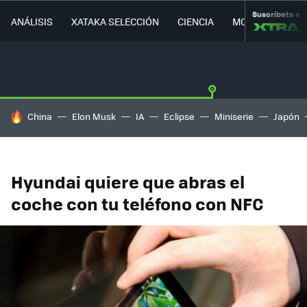
Suscríbete a
ANÁLISIS
XATAKA SELECCIÓN
CIENCIA
MOVILIDAD
HOY SE HABLA DE
China
Elon Musk
IA
Eclipse
Miniserie
Japón
Hyundai quiere que abras el
coche con tu teléfono con NFC