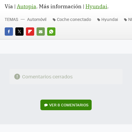
Vía |
Autopia
. Más información |
Hyundai
.
TEMAS
Automóvil
Coche conectado
Hyundai
N
FACEBOOK
TWITTER
FLIPBOARD
E-
WHATSAPP
MAIL
Comentarios cerrados
VER
8 COMENTARIOS