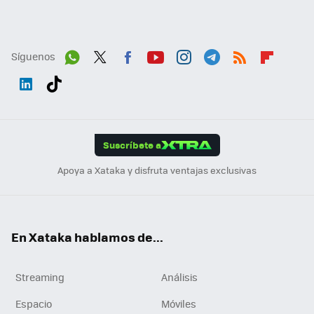
Síguenos
Wh
Twit
Fac
You
Inst
Tele
RSS
Flip
ats
ter
ebo
tub
agr
gra
boa
Link
Tikt
App
ok
e
am
m
rd
edI
ok
Suscríbete a
n
Apoya a Xataka y disfruta ventajas exclusivas
En Xataka hablamos de...
Streaming
Análisis
Espacio
Móviles