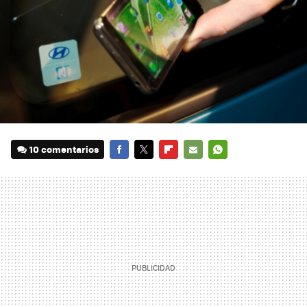
10 comentarios
FACEBOOK
TWITTER
FLIPBOARD
E-
WHATSAPP
MAIL