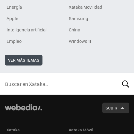
Energía
Xataka Movilidad
Apple
Samsung
Inteligencia artificial
China
Empleo
Windows 11
VER MÁS TEMAS
BUSCA
SUBIR
Xataka
Xataka Móvil