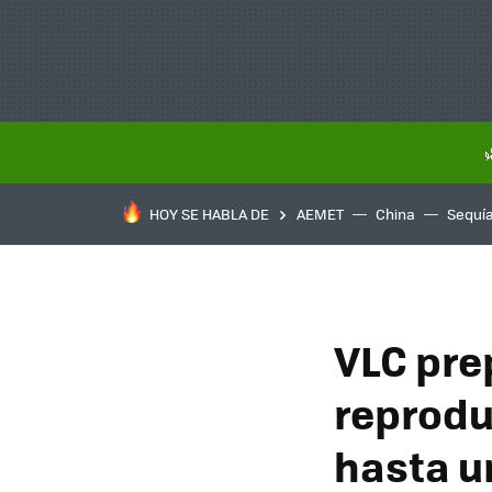
HOY SE HABLA DE
AEMET
China
Sequí
VLC pre
reprodu
hasta u