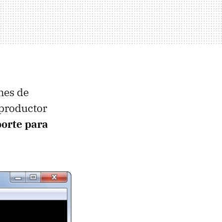
nes de
eproductor
porte para