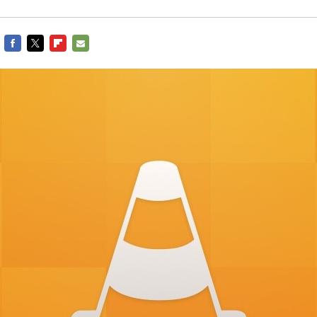
FACEBOOK
TWITTER
FLIPBOARD
E-
MAIL