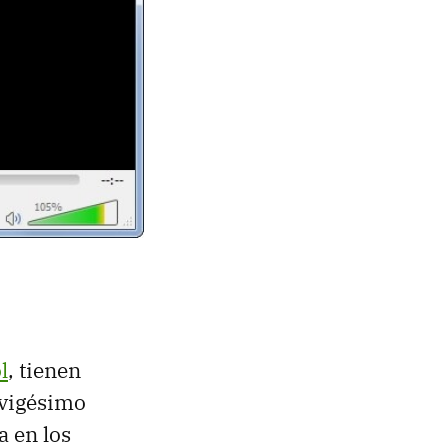
l
, tienen
 vigésimo
a en los