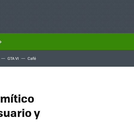
GTA VI
Café
 mítico
suario y