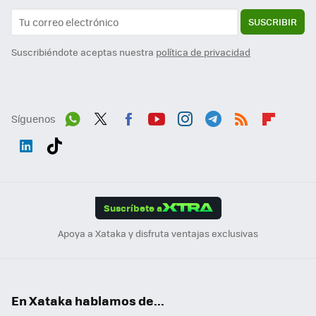
SUSCRIBIR
Suscribiéndote aceptas nuestra
política de privacidad
Síguenos
Wh
Twit
Fac
You
Inst
Tele
RSS
Flip
ats
ter
ebo
tub
agr
gra
boa
Link
Tikt
App
ok
e
am
m
rd
edI
ok
Suscríbete a
n
Apoya a Xataka y disfruta ventajas exclusivas
En Xataka hablamos de...