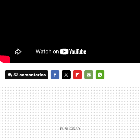
52 comentarios
FACEBOOK
TWITTER
FLIPBOARD
E-
WHATSAPP
MAIL