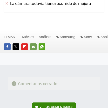
La cámara todavía tiene recorrido de mejora
TEMAS
Móviles
Análisis
Samsung
Sony
Anál
FACEBOOK
TWITTER
FLIPBOARD
E-
WHATSAPP
MAIL
Comentarios cerrados
VER
49 COMENTARIOS