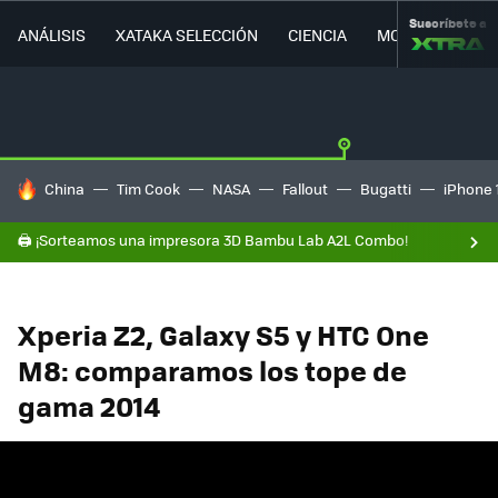
Suscríbete a
ANÁLISIS
XATAKA SELECCIÓN
CIENCIA
MOVILIDAD
HOY SE HABLA DE
China
Tim Cook
NASA
Fallout
Bugatti
iPhone 
🖨️ ¡Sorteamos una impresora 3D Bambu Lab A2L Combo!
Xperia Z2, Galaxy S5 y HTC One
M8: comparamos los tope de
gama 2014