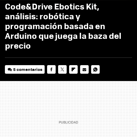
Code&Drive Ebotics Kit,
análisis: robótica y
programación basada en
Arduino que juega la baza del
precio
5 comentarios
FACEBOOK
TWITTER
FLIPBOARD
E-
WHATSAPP
MAIL