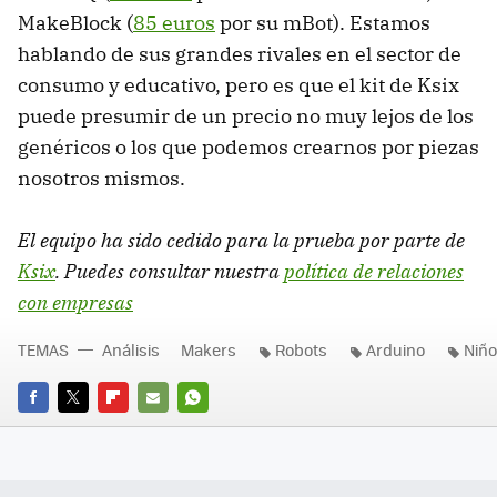
MakeBlock (
85 euros
por su mBot). Estamos
hablando de sus grandes rivales en el sector de
consumo y educativo, pero es que el kit de Ksix
puede presumir de un precio no muy lejos de los
genéricos o los que podemos crearnos por piezas
nosotros mismos.
El equipo ha sido cedido para la prueba por parte de
Ksix
. Puedes consultar nuestra
política de relaciones
con empresas
TEMAS
Análisis
Makers
Robots
Arduino
Niño
FACEBOOK
TWITTER
FLIPBOARD
E-
WHATSAPP
MAIL