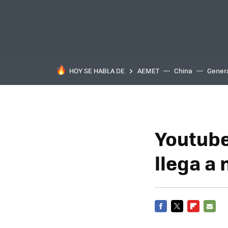
HOY SE HABLA DE
AEMET
China
Gener
Youtube 
llega a
FACEBOOK
TWITTER
FLIPBOARD
E-