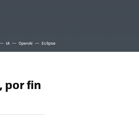
IA
OpenAI
Eclipse
 por fin