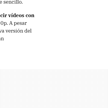
de sencillo.
cir vídeos con
20p. A pesar
va versión del
án