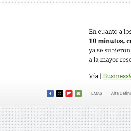
En cuanto a lo
10 minutos, 
ya se subiero
a la mayor res
Vía |
Business
TEMAS
Alta Defin
FACEBOOK
TWITTER
FLIPBOARD
E-
MAIL