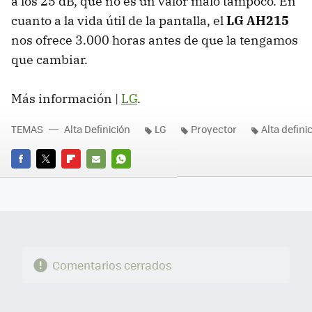
a los 25 dB, que no es un valor malo tampoco. En
cuanto a la vida útil de la pantalla, el
LG AH215
nos ofrece 3.000 horas antes de que la tengamos
que cambiar.
Más información |
LG
.
TEMAS
Alta Definición
LG
Proyector
Alta defini
FACEBOOK
TWITTER
FLIPBOARD
E-
WHATSAPP
MAIL
Comentarios cerrados