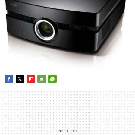
FACEBOOK
TWITTER
FLIPBOARD
E-
WHATSAPP
MAIL