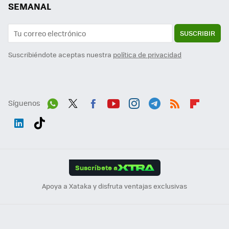
SEMANAL
SUSCRIBIR
Suscribiéndote aceptas nuestra
política de privacidad
Síguenos
Wh
Twit
Fac
You
Inst
Tele
RSS
Flip
ats
ter
ebo
tub
agr
gra
boa
Link
Tikt
App
ok
e
am
m
rd
edI
ok
Suscríbete a
n
Apoya a Xataka y disfruta ventajas exclusivas