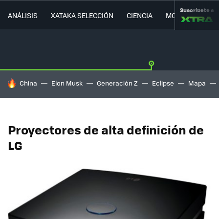
Suscríbete a
ANÁLISIS
XATAKA SELECCIÓN
CIENCIA
MOVILIDAD
HOY SE HABLA DE
China
Elon Musk
Generación Z
Eclipse
Mapa
Proyectores de alta definición de
LG