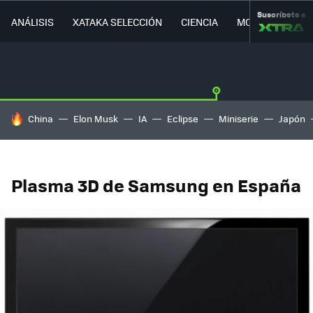
Suscríbete a
ANÁLISIS
XATAKA SELECCIÓN
CIENCIA
MOVILIDAD
HOY SE HABLA DE
China
Elon Musk
IA
Eclipse
Miniserie
Japón
Plasma 3D de Samsung en España