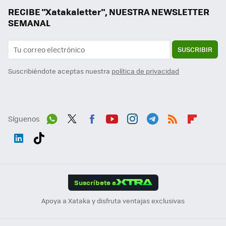
RECIBE "Xatakaletter", NUESTRA NEWSLETTER
SEMANAL
SUSCRIBIR
Suscribiéndote aceptas nuestra
política de privacidad
Síguenos
Wh
Twit
Fac
You
Inst
Tele
RSS
Flip
ats
ter
ebo
tub
agr
gra
boa
Link
Tikt
App
ok
e
am
m
rd
edI
ok
Suscríbete a
n
Apoya a Xataka y disfruta ventajas exclusivas