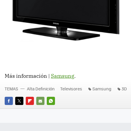
Más información |
Samsung
.
TEMAS
Alta Definición
Televisores
Samsung
3D
FACEBOOK
TWITTER
FLIPBOARD
E-
WHATSAPP
MAIL