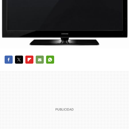
FACEBOOK
TWITTER
FLIPBOARD
E-
WHATSAPP
MAIL