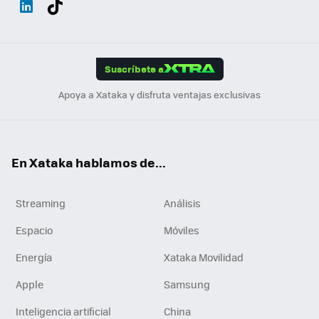
ats
ter
ebo
tub
agr
gra
boa
Link
Tikt
App
ok
e
am
m
rd
edI
ok
Suscríbete a
n
Apoya a Xataka y disfruta ventajas exclusivas
En Xataka hablamos de...
Streaming
Análisis
Espacio
Móviles
Energía
Xataka Movilidad
Apple
Samsung
Inteligencia artificial
China