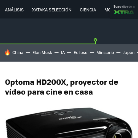
Suscríbete a
ANÁLISIS
XATAKA SELECCIÓN
CIENCIA
MOVILIDAD
HOY SE HABLA DE
China
Elon Musk
IA
Eclipse
Miniserie
Japón
Optoma HD200X, proyector de
vídeo para cine en casa