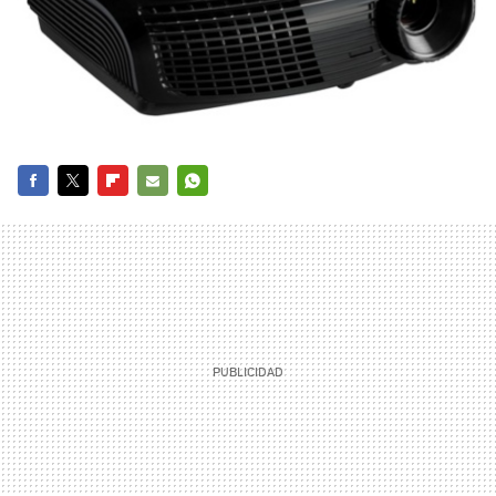
FACEBOOK
TWITTER
FLIPBOARD
E-
WHATSAPP
MAIL