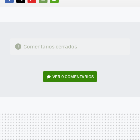
FACEBOOK
TWITTER
FLIPBOARD
E-
WHATSAPP
MAIL
Comentarios cerrados
VER
9 COMENTARIOS