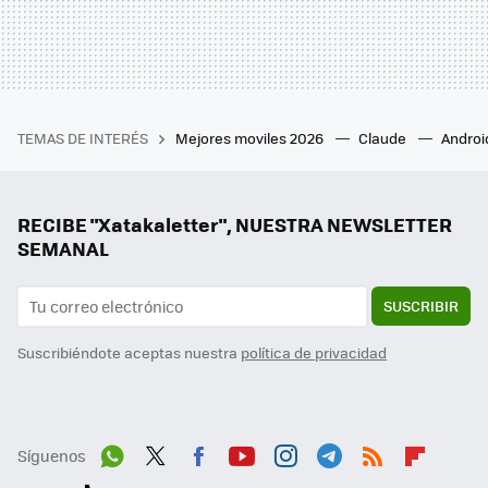
TEMAS DE INTERÉS
Mejores moviles 2026
Claude
Androi
RECIBE "Xatakaletter", NUESTRA NEWSLETTER
SEMANAL
SUSCRIBIR
Suscribiéndote aceptas nuestra
política de privacidad
Síguenos
Wh
Twit
Fac
You
Inst
Tele
RSS
Flip