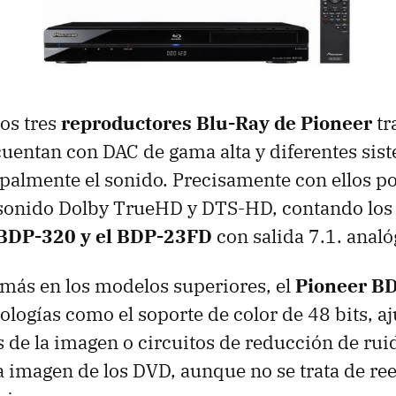
los tres
reproductores Blu-Ray de Pioneer
tr
cuentan con
DAC
de gama alta y diferentes sis
ipalmente el sonido. Precisamente con ellos 
l sonido Dolby TrueHD y
DTS-HD
, contando lo
BDP-320 y el BDP-23FD
con salida 7.1. analó
más en los modelos superiores, el
Pioneer B
ologías como el soporte de color de 48 bits, aj
 de la imagen o circuitos de reducción de ru
a imagen de los
DVD
, aunque no se trata de re