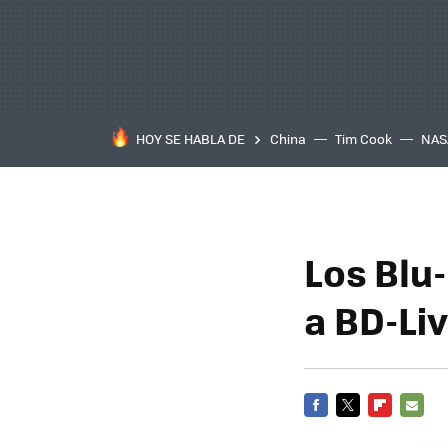
HOY SE HABLA DE
China
Tim Cook
NAS
Los Blu
a BD-Li
FACEBOOK
TWITTER
FLIPBOARD
E-