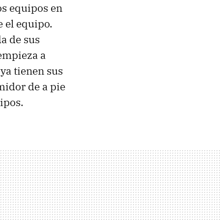
os equipos en
 el equipo.
da de sus
empieza a
 ya tienen sus
midor de a pie
ipos.