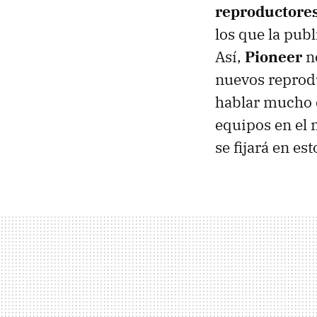
reproductore
los que la pub
Así,
Pioneer
no
nuevos reprod
hablar mucho d
equipos en el 
se fijará en e