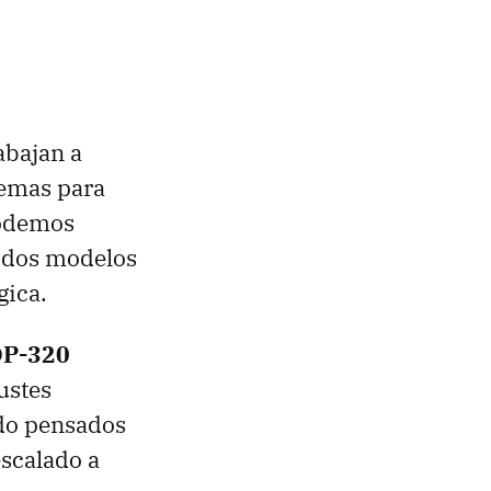
abajan a
temas para
podemos
s dos modelos
gica.
DP-320
ustes
ido pensados
escalado a