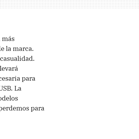
l más
e la marca.
 casualidad.
llevará
esaria para
USB
. La
odelos
o perdemos para