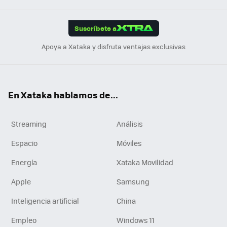
App
ok
e
am
m
rd
edI
ok
Suscríbete a
n
Apoya a Xataka y disfruta ventajas exclusivas
En Xataka hablamos de...
Streaming
Análisis
Espacio
Móviles
Energía
Xataka Movilidad
Apple
Samsung
Inteligencia artificial
China
Empleo
Windows 11