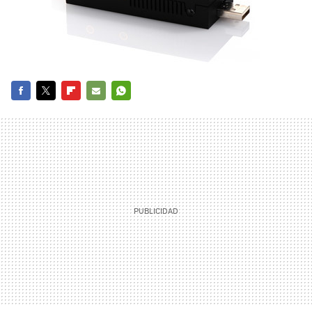
FACEBOOK
TWITTER
FLIPBOARD
E-
WHATSAPP
MAIL