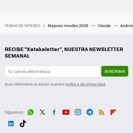
TEMAS DE INTERÉS
Mejores moviles 2026
Claude
Androi
RECIBE "Xatakaletter", NUESTRA NEWSLETTER
SEMANAL
SUSCRIBIR
Suscribiéndote aceptas nuestra
política de privacidad
Síguenos
Wh
Twit
Fac
You
Inst
Tele
RSS
Flip
ats
ter
ebo
tub
agr
gra
boa
Link
Tikt