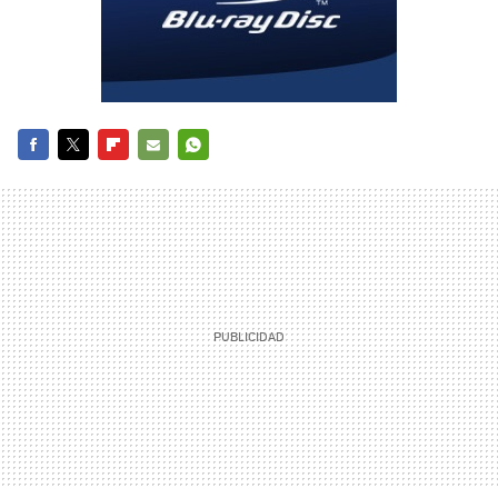
FACEBOOK
TWITTER
FLIPBOARD
E-
WHATSAPP
MAIL