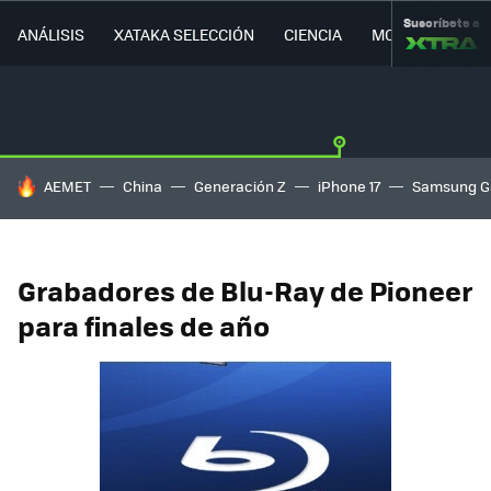
Suscríbete a
ANÁLISIS
XATAKA SELECCIÓN
CIENCIA
MOVILIDAD
HOY SE HABLA DE
AEMET
China
Generación Z
iPhone 17
Samsung G
Grabadores de Blu-Ray de Pioneer
para finales de año