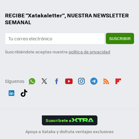
RECIBE "Xatakaletter", NUESTRA NEWSLETTER
SEMANAL
SUSCRIBIR
Suscribiéndote aceptas nuestra
política de privacidad
Síguenos
Wh
Twit
Fac
You
Inst
Tele
RSS
Flip
ats
ter
ebo
tub
agr
gra
boa
Link
Tikt
App
ok
e
am
m
rd
edI
ok
Suscríbete a
n
Apoya a Xataka y disfruta ventajas exclusivas