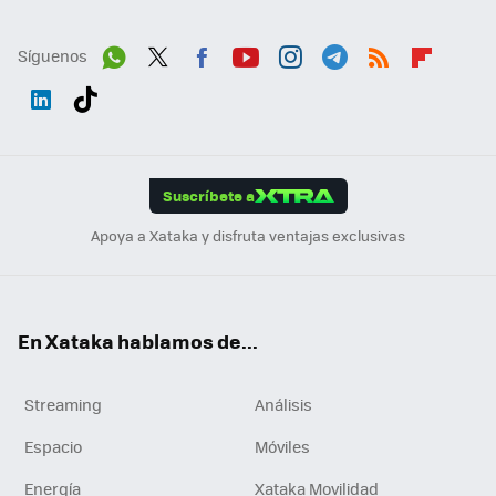
Síguenos
Wh
Twit
Fac
You
Inst
Tele
RSS
Flip
ats
ter
ebo
tub
agr
gra
boa
Link
Tikt
App
ok
e
am
m
rd
edI
ok
Suscríbete a
n
Apoya a Xataka y disfruta ventajas exclusivas
En Xataka hablamos de...
Streaming
Análisis
Espacio
Móviles
Energía
Xataka Movilidad