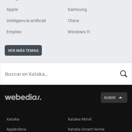
Apple
Samsung
Inteligencia artificial
China
Empleo
Windows 11
VER MÁS TEMAS
BUSCA
SUBIR
Xataka
Xataka Móvil
Applesfera
Xataka Smart Home