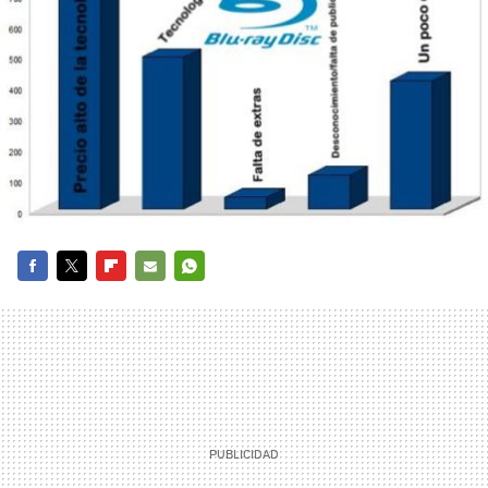
FACEBOOK
TWITTER
FLIPBOARD
E-
WHATSAPP
MAIL