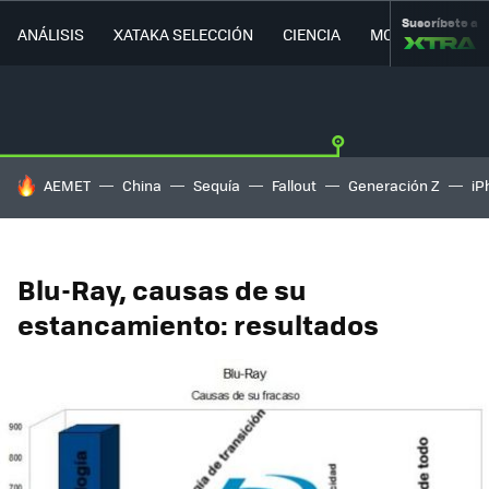
Suscríbete a
ANÁLISIS
XATAKA SELECCIÓN
CIENCIA
MOVILIDAD
HOY SE HABLA DE
AEMET
China
Sequía
Fallout
Generación Z
iP
Blu-Ray, causas de su
estancamiento: resultados