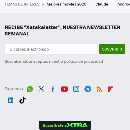
TEMAS DE INTERÉS
Mejores moviles 2026
Claude
Androi
RECIBE "Xatakaletter", NUESTRA NEWSLETTER
SEMANAL
SUSCRIBIR
Suscribiéndote aceptas nuestra
política de privacidad
Síguenos
Wh
Twit
Fac
You
Inst
Tele
RSS
Flip
ats
ter
ebo
tub
agr
gra
boa
Link
Tikt
App
ok
e
am
m
rd
edI
ok
Suscríbete a
n