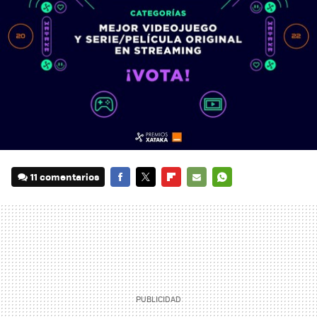
11 comentarios
FACEBOOK
TWITTER
FLIPBOARD
E-
WHATSAPP
MAIL