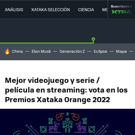
Suscríbete a
ANÁLISIS
XATAKA SELECCIÓN
CIENCIA
MOVILIDAD
HOY SE HABLA DE
China
Elon Musk
Generación Z
Eclipse
Mapa
Mejor videojuego y serie /
película en streaming: vota en los
Premios Xataka Orange 2022