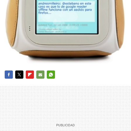
FACEBOOK
TWITTER
FLIPBOARD
E-
WHATSAPP
MAIL