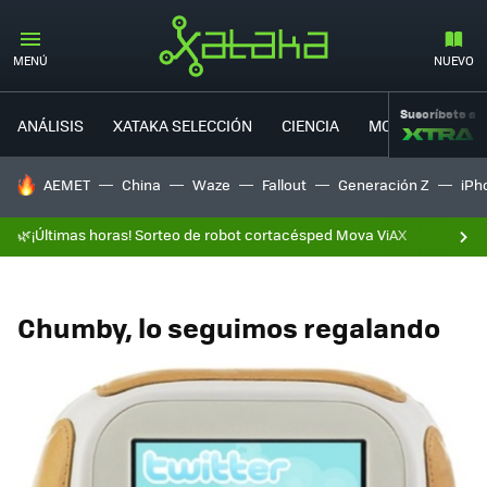
MENÚ
NUEVO
Suscríbete a
ANÁLISIS
XATAKA SELECCIÓN
CIENCIA
MOVILIDAD
HOY SE HABLA DE
AEMET
China
Waze
Fallout
Generación Z
iPh
🌿¡Últimas horas! Sorteo de robot cortacésped Mova ViAX
Chumby, lo seguimos regalando