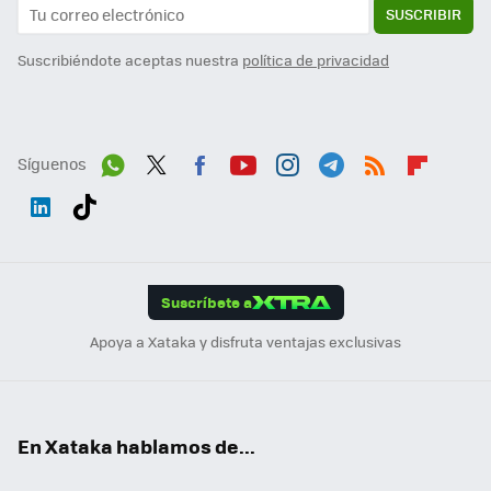
SUSCRIBIR
Suscribiéndote aceptas nuestra
política de privacidad
Síguenos
Wh
Twit
Fac
You
Inst
Tele
RSS
Flip
ats
ter
ebo
tub
agr
gra
boa
Link
Tikt
App
ok
e
am
m
rd
edI
ok
Suscríbete a
n
Apoya a Xataka y disfruta ventajas exclusivas
En Xataka hablamos de...