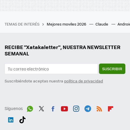
TEMAS DE INTERÉS
Mejores moviles 2026
Claude
Androi
RECIBE "Xatakaletter", NUESTRA NEWSLETTER
SEMANAL
SUSCRIBIR
Suscribiéndote aceptas nuestra
política de privacidad
Síguenos
Wh
Twit
Fac
You
Inst
Tele
RSS
Flip
ats
ter
ebo
tub
agr
gra
boa
Link
Tikt