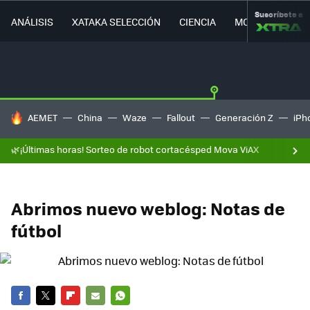
Suscríbete a
ANÁLISIS
XATAKA SELECCIÓN
CIENCIA
MOVILIDAD
HOY SE HABLA DE
AEMET
China
Waze
Fallout
Generación Z
iPh
🌿¡Últimas horas! Sorteo de robot cortacésped Mova ViAX
Abrimos nuevo weblog: Notas de
fútbol