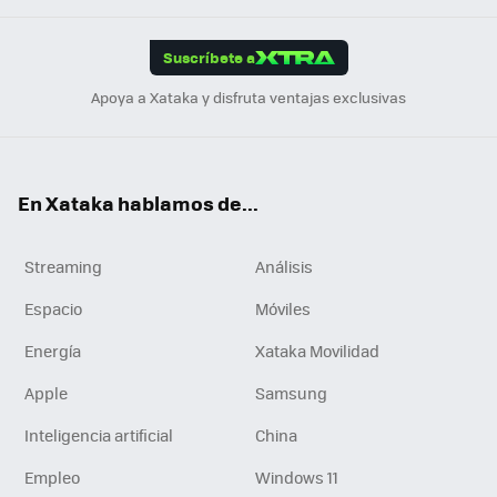
App
ok
e
am
m
rd
edI
ok
Suscríbete a
n
Apoya a Xataka y disfruta ventajas exclusivas
En Xataka hablamos de...
Streaming
Análisis
Espacio
Móviles
Energía
Xataka Movilidad
Apple
Samsung
Inteligencia artificial
China
Empleo
Windows 11