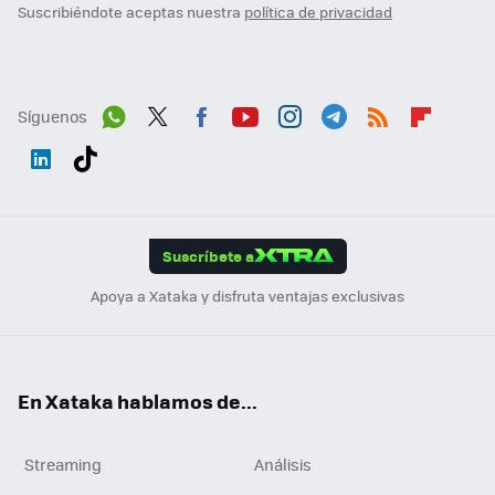
Suscribiéndote aceptas nuestra
política de privacidad
Síguenos
Wh
Twit
Fac
You
Inst
Tele
RSS
Flip
ats
ter
ebo
tub
agr
gra
boa
Link
Tikt
App
ok
e
am
m
rd
edI
ok
Suscríbete a
n
Apoya a Xataka y disfruta ventajas exclusivas
En Xataka hablamos de...
Streaming
Análisis