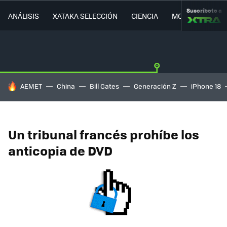
Suscríbete a
ANÁLISIS
XATAKA SELECCIÓN
CIENCIA
MOVILIDAD
HOY SE HABLA DE
AEMET
China
Bill Gates
Generación Z
iPhone 18
Un tribunal francés prohíbe los
anticopia de DVD