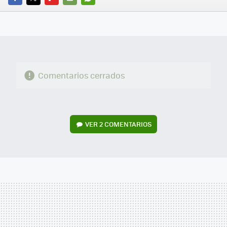
FACEBOOK
TWITTER
FLIPBOARD
E-
WHATSAPP
MAIL
Comentarios cerrados
VER
2 COMENTARIOS