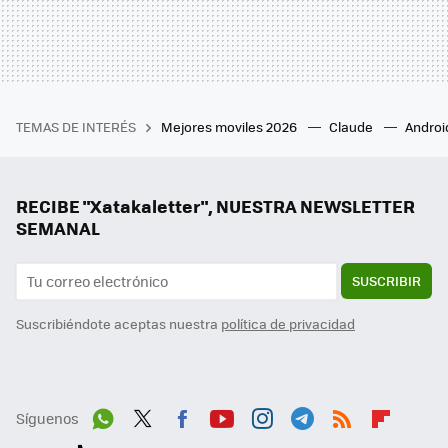
TEMAS DE INTERÉS
Mejores moviles 2026
Claude
Androi
RECIBE "Xatakaletter", NUESTRA NEWSLETTER
SEMANAL
SUSCRIBIR
Suscribiéndote aceptas nuestra
política de privacidad
Síguenos
Wh
Twit
Fac
You
Inst
Tele
RSS
Flip