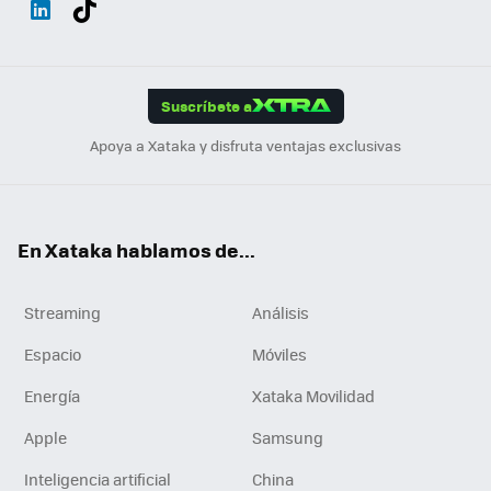
ats
ter
ebo
tub
agr
gra
boa
Link
Tikt
App
ok
e
am
m
rd
edI
ok
Suscríbete a
n
Apoya a Xataka y disfruta ventajas exclusivas
En Xataka hablamos de...
Streaming
Análisis
Espacio
Móviles
Energía
Xataka Movilidad
Apple
Samsung
Inteligencia artificial
China