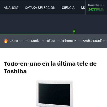
Suscríbete a
ANÁLISIS
XATAKA SELECCIÓN
CIENCIA
MOVILIDAD
HOY SE HABLA DE
China
Tim Cook
Fallout
iPhone 17
Arabia Saudí
Todo-en-uno en la última tele de
Toshiba