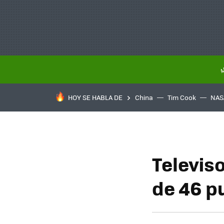
HOY SE HABLA DE
China
Tim Cook
NAS
Televis
de 46 p