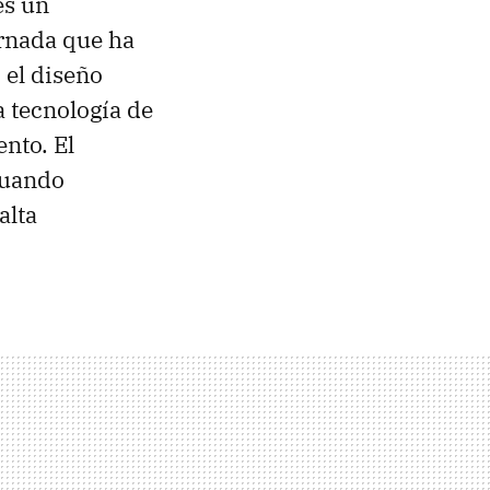
es un
ornada que ha
 el diseño
a tecnología de
nto. El
cuando
alta