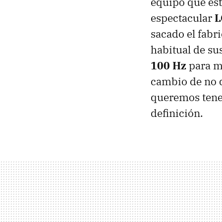
equipo que est
espectacular
L
sacado el fabr
habitual de sus
100 Hz
para me
cambio de no d
queremos tener
definición.