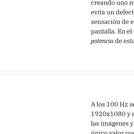
creando uno nu
evita un defec
sensación de e
pantalla. En e
potencia
de esta
A los 100 Hz s
1920x1080 y el
las imágenes y
único valor qu