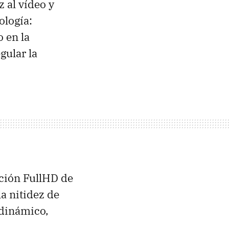
 al vídeo y
ología:
 en la
gular la
ución FullHD de
a nitidez de
 dinámico,