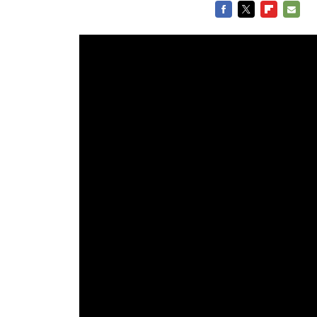
FACEBOOK
TWITTER
FLIPBOARD
E-
MAIL