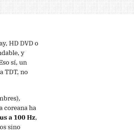
Ray, HD DVD o
dable, y
so sí, un
la TDT, no
mbres),
a coreana ha
us a 100 Hz
,
os sino