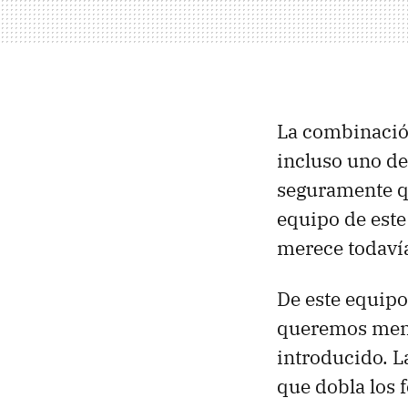
La combinació
incluso uno d
seguramente qu
equipo de este 
merece todavía
De este equip
queremos menc
introducido. 
que dobla los 