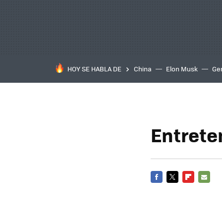
HOY SE HABLA DE
China
Elon Musk
Ge
Entreten
FACEBOOK
TWITTER
FLIPBOARD
E-
MAIL