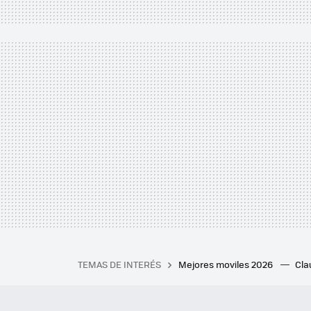
TEMAS DE INTERÉS
Mejores moviles 2026
Cl
iPhone plegable
Playstat
Mejores smartwatch
Auri