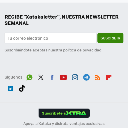
RECIBE "Xatakaletter", NUESTRA NEWSLETTER
SEMANAL
SUSCRIBIR
Suscribiéndote aceptas nuestra
política de privacidad
Síguenos
Wh
Twit
Fac
You
Inst
Tele
RSS
Flip
ats
ter
ebo
tub
agr
gra
boa
Link
Tikt
App
ok
e
am
m
rd
edI
ok
Suscríbete a
n
Apoya a Xataka y disfruta ventajas exclusivas