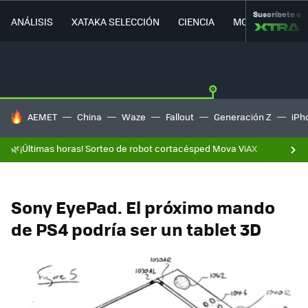
Suscríbete a
ANÁLISIS
XATAKA SELECCIÓN
CIENCIA
MOVILIDAD
HOY SE HABLA DE
AEMET
China
Waze
Fallout
Generación Z
iPh
🌿¡Últimas horas! Sorteo de robot cortacésped Mova ViAX
Sony EyePad. El próximo mando
de PS4 podría ser un tablet 3D