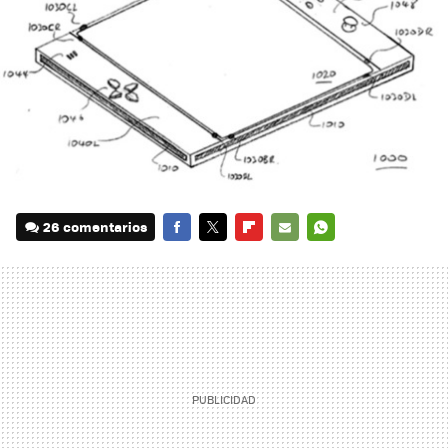
26 comentarios
FACEBOOK
TWITTER
FLIPBOARD
E-
WHATSAPP
MAIL