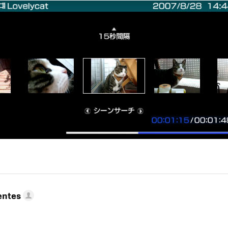
entes