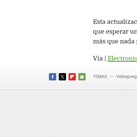
Esta actualiza
que esperar un
más que nada 
Vía |
Electroni
TEMAS
Videojueg
FACEBOOK
TWITTER
FLIPBOARD
E-
MAIL