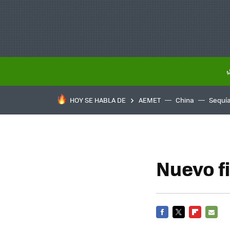
HOY SE HABLA DE
AEMET
China
Sequí
Nuevo f
FACEBOOK
TWITTER
FLIPBOARD
E-