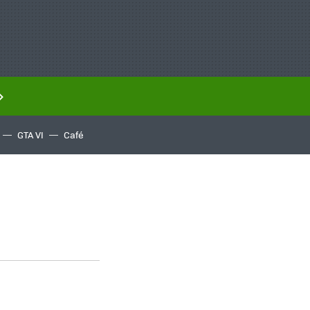
GTA VI
Café