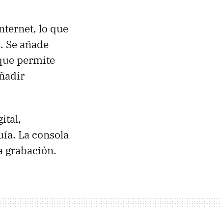
nternet, lo que
i. Se añade
que permite
añadir
ital,
ía. La consola
a grabación.