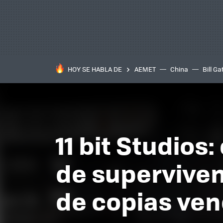
HOY SE HABLA DE
AEMET
China
Bill Ga
11 bit Studios
de superviven
de copias ve