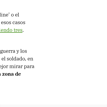
ine’ o el
 esos casos
iendo tres
.
 guerra y los
 el soldado, en
ejor mirar para
 zona de