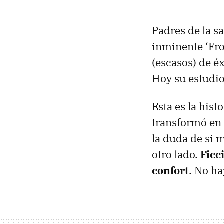
Padres de la s
inminente ‘Fro
(escasos) de é
Hoy su estudi
Esta es la hist
transformó en 
la duda de si 
otro lado.
Ficc
confort
. No ha