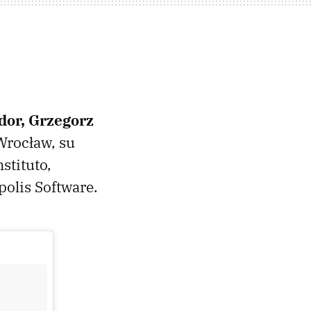
dor, Grzegorz
Wrocław, su
stituto,
olis Software.