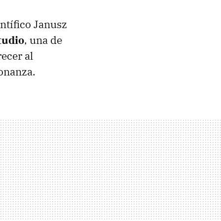
entífico Janusz
tudio
, una de
ecer al
onanza.