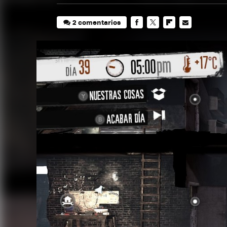
2 comentarios
FACEBOOK
TWITTER
FLIPBOARD
E-
MAIL