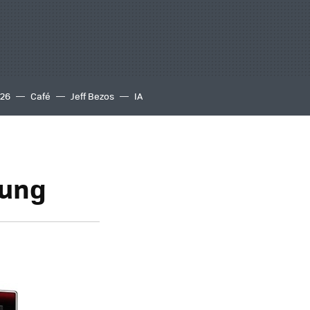
S26
Café
Jeff Bezos
IA
sung