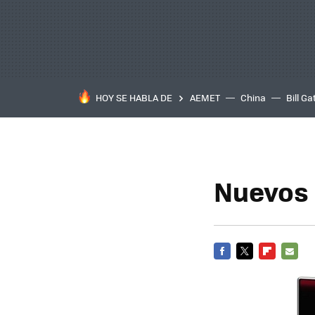
HOY SE HABLA DE
AEMET
China
Bill Ga
Nuevos
FACEBOOK
TWITTER
FLIPBOARD
E-
MAIL