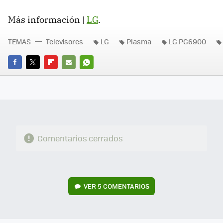
Más información |
LG
.
TEMAS
Televisores
LG
Plasma
LG PG6900
FACEBOOK
TWITTER
FLIPBOARD
E-
WHATSAPP
MAIL
Comentarios cerrados
VER
5 COMENTARIOS