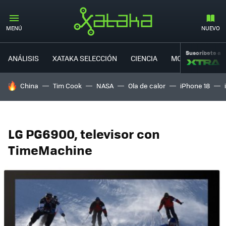
MENÚ
NUEVO
Suscríbete a
ANÁLISIS
XATAKA SELECCIÓN
CIENCIA
MOVILIDAD
HOY SE HABLA DE
China
Tim Cook
NASA
Ola de calor
iPhone 18
LG PG6900, televisor con
TimeMachine