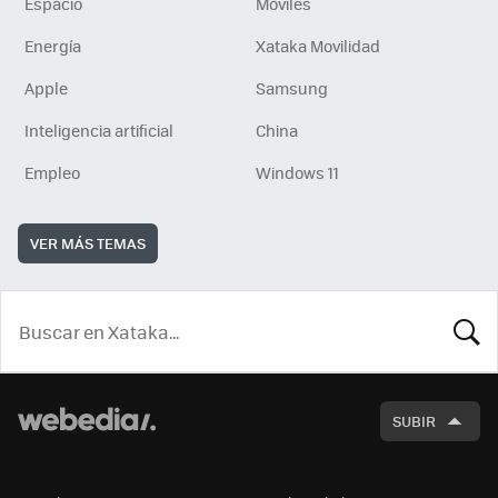
Espacio
Móviles
Energía
Xataka Movilidad
Apple
Samsung
Inteligencia artificial
China
Empleo
Windows 11
VER MÁS TEMAS
BUSCA
SUBIR