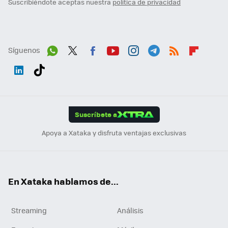
Suscribiéndote aceptas nuestra
política de privacidad
Síguenos
Wh
Twit
Fac
You
Inst
Tele
RSS
Flip
ats
ter
ebo
tub
agr
gra
boa
Link
Tikt
App
ok
e
am
m
rd
edI
ok
Suscríbete a
n
Apoya a Xataka y disfruta ventajas exclusivas
En Xataka hablamos de...
Streaming
Análisis