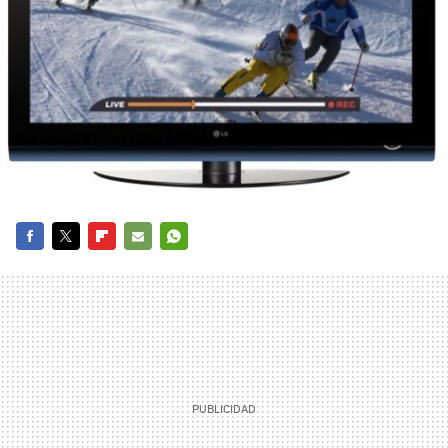
FACEBOOK
TWITTER
FLIPBOARD
E-
WHATSAPP
MAIL