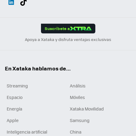
ats
ter
ebo
tub
agr
gra
boa
Link
Tikt
App
ok
e
am
m
rd
edI
ok
Suscríbete a
n
Apoya a Xataka y disfruta ventajas exclusivas
En Xataka hablamos de...
Streaming
Análisis
Espacio
Móviles
Energía
Xataka Movilidad
Apple
Samsung
Inteligencia artificial
China