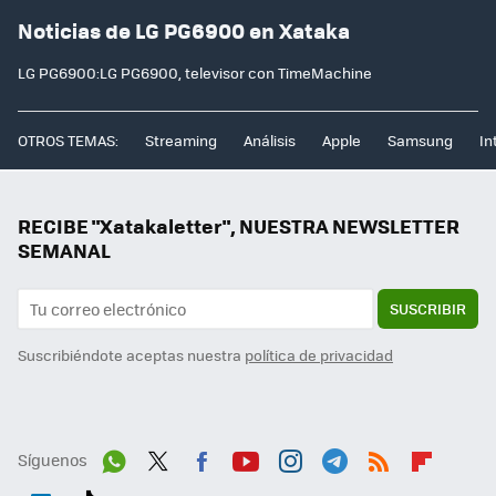
Noticias de LG PG6900 en Xataka
LG PG6900:LG PG6900, televisor con TimeMachine
OTROS TEMAS:
Streaming
Análisis
Apple
Samsung
In
RECIBE "Xatakaletter", NUESTRA NEWSLETTER
SEMANAL
SUSCRIBIR
Suscribiéndote aceptas nuestra
política de privacidad
Síguenos
Wh
Twit
Fac
You
Inst
Tele
RSS
Flip