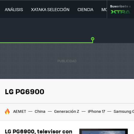
Suscríbete a
ANÁLISIS
XATAKA SELECCIÓN
CIENCIA
MOVILIDAD
LG PG6900
HOY SE HABLA DE
AEMET
China
Generación Z
iPhone 17
Samsung G
LG PG6900, televisor con