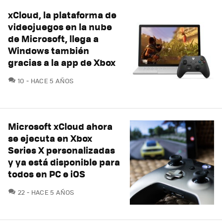
xCloud, la plataforma de
videojuegos en la nube
de Microsoft, llega a
Windows también
gracias a la app de Xbox
COMENTARIOS
10
HACE 5 AÑOS
Microsoft xCloud ahora
se ejecuta en Xbox
Series X personalizadas
y ya está disponible para
todos en PC e iOS
COMENTARIOS
22
HACE 5 AÑOS