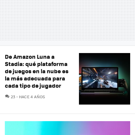
De Amazon Luna a
Stadia: qué plataforma
de juegos en la nube es
la más adecuada para
cada tipo de jugador
COMENTARIOS
23
HACE 4 AÑOS