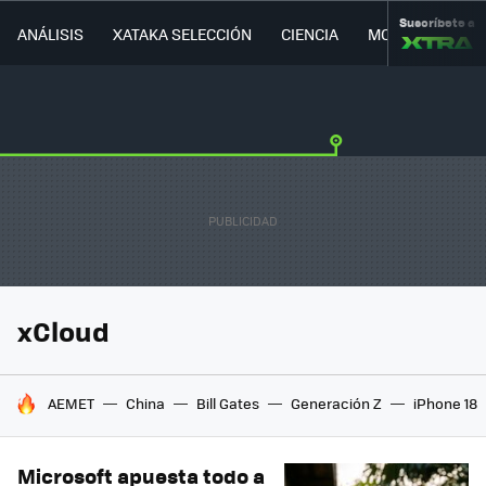
Suscríbete a
ANÁLISIS
XATAKA SELECCIÓN
CIENCIA
MOVILIDAD
xCloud
HOY SE HABLA DE
AEMET
China
Bill Gates
Generación Z
iPhone 18
Microsoft apuesta todo a