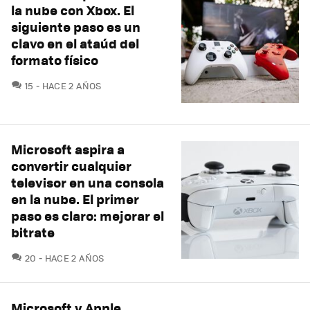
la nube con Xbox. El
siguiente paso es un
clavo en el ataúd del
formato físico
COMENTARIOS
15
HACE 2 AÑOS
Microsoft aspira a
convertir cualquier
televisor en una consola
en la nube. El primer
paso es claro: mejorar el
bitrate
COMENTARIOS
20
HACE 2 AÑOS
Microsoft y Apple