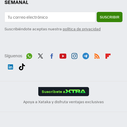
SEMANAL
SUSCRIBIR
Suscribiéndote aceptas nuestra
política de privacidad
Síguenos
Wh
Twit
Fac
You
Inst
Tele
RSS
Flip
ats
ter
ebo
tub
agr
gra
boa
Link
Tikt
App
ok
e
am
m
rd
edI
ok
Suscríbete a
n
Apoya a Xataka y disfruta ventajas exclusivas