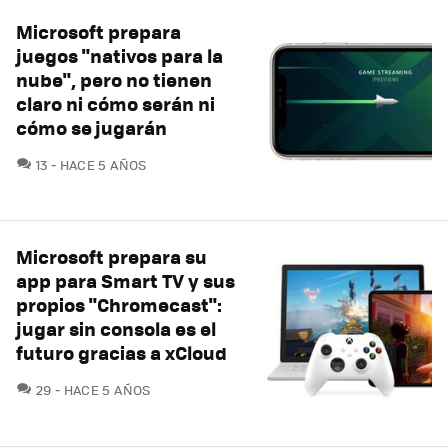
Microsoft prepara
juegos "nativos para la
nube", pero no tienen
claro ni cómo serán ni
cómo se jugarán
COMENTARIOS
13
HACE 5 AÑOS
Microsoft prepara su
app para Smart TV y sus
propios "Chromecast":
jugar sin consola es el
futuro gracias a xCloud
COMENTARIOS
29
HACE 5 AÑOS