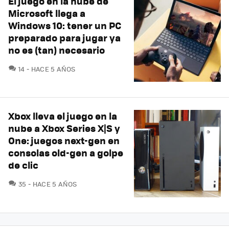
El juego en la nube de
Microsoft llega a
Windows 10: tener un PC
preparado para jugar ya
no es (tan) necesario
COMENTARIOS
14
HACE 5 AÑOS
Xbox lleva el juego en la
nube a Xbox Series X|S y
One: juegos next-gen en
consolas old-gen a golpe
de clic
COMENTARIOS
35
HACE 5 AÑOS