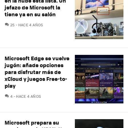
en la nube está lista. Un
jefazo de Microsoft la
tiene ya en su salón
COMENTARIOS
25
HACE 4 AÑOS
Microsoft Edge se vuelve
jugón: añade opciones
para disfrutar más de
xCloud y juegos Free-to-
play
COMENTARIOS
4
HACE 4 AÑOS
Microsoft prepara su