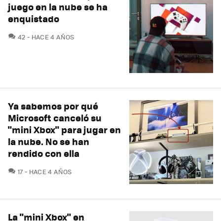
juego en la nube se ha
enquistado
COMENTARIOS
42
HACE 4 AÑOS
Ya sabemos por qué
Microsoft canceló su
"mini Xbox" para jugar en
la nube. No se han
rendido con ella
COMENTARIOS
17
HACE 4 AÑOS
La "mini Xbox" en