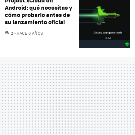
Project xCloud en
Android: qué necesitas y
cómo probarlo antes de
su lanzamiento oficial
COMENTARIOS
2
HACE 6 AÑOS