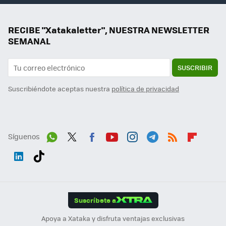
RECIBE "Xatakaletter", NUESTRA NEWSLETTER
SEMANAL
SUSCRIBIR
Suscribiéndote aceptas nuestra
política de privacidad
Síguenos
Wh
Twit
Fac
You
Inst
Tele
RSS
Flip
ats
ter
ebo
tub
agr
gra
boa
Link
Tikt
App
ok
e
am
m
rd
edI
ok
Suscríbete a
n
Apoya a Xataka y disfruta ventajas exclusivas