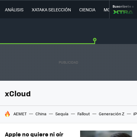
Suscríbete a
ANÁLISIS
XATAKA SELECCIÓN
CIENCIA
MOVILIDAD
xCloud
HOY SE HABLA DE
AEMET
China
Sequía
Fallout
Generación Z
i
Apple no quiere ni oír