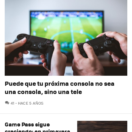
Puede que tu próxima consola no sea
una consola, sino una tele
COMENTARIOS
41
HACE 5 AÑOS
Game Pass sigue
creciendo: en primavera