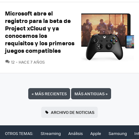
Microsoft abre el
registro para la beta de
Project xCloud y ya
conocemos los
requisitos y los primeros
juegos compatibles
COMENTARIOS
12
HACE 7 AÑOS
«
MÁS RECIENTES
MÁS ANTIGUAS
»
ARCHIVO DE NOTICIAS
OTROS TEMAS:
Streaming
Análisis
Apple
Samsung
In