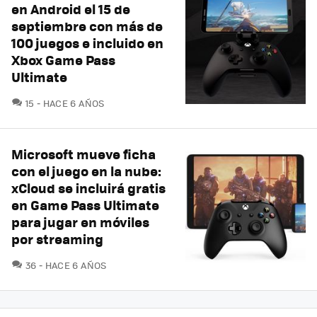
en Android el 15 de
septiembre con más de
100 juegos e incluido en
Xbox Game Pass
Ultimate
COMENTARIOS
15
HACE 6 AÑOS
Microsoft mueve ficha
con el juego en la nube:
xCloud se incluirá gratis
en Game Pass Ultimate
para jugar en móviles
por streaming
COMENTARIOS
36
HACE 6 AÑOS