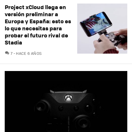
Project xCloud llega en
versión preliminar a
Europa y España: esto es
lo que necesitas para
probar el futuro rival de
Stadia
COMENTARIOS
7
HACE 6 AÑOS