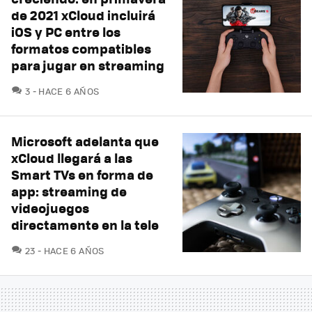
de 2021 xCloud incluirá
iOS y PC entre los
formatos compatibles
para jugar en streaming
COMENTARIOS
3
HACE 6 AÑOS
Microsoft adelanta que
xCloud llegará a las
Smart TVs en forma de
app: streaming de
videojuegos
directamente en la tele
COMENTARIOS
23
HACE 6 AÑOS