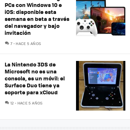
PCs con Windows 10 e
iOS: disponible esta
semana en beta a través
del navegador y bajo
invitación
COMENTARIOS
7
HACE 5 AÑOS
La Nintendo 3DS de
Microsoft no es una
consola, es un móvil: el
Surface Duo tiene ya
soporte para xCloud
COMENTARIOS
12
HACE 5 AÑOS