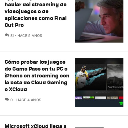
hablar del streaming de
videojuegos o de
aplicaciones como Final
Cut Pro
COMENTARIOS
81
HACE 5 AÑOS
Cómo probar los juegos
de Game Pass en tu PC o
iPhone en streaming con
la beta de Cloud Gaming
o XCloud
COMENTARIOS
0
HACE 4 AÑOS
Microsoft xCloud llega a