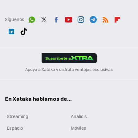
Síguenos
Wh
Twit
Fac
You
Inst
Tele
RSS
Flip
ats
ter
ebo
tub
agr
gra
boa
Link
Tikt
App
ok
e
am
m
rd
edI
ok
Suscríbete a
n
Apoya a Xataka y disfruta ventajas exclusivas
En Xataka hablamos de...
Streaming
Análisis
Espacio
Móviles