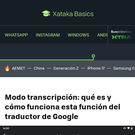
Suscríbete a
WHATSAPP
INSTAGRAM
WINDOWS
ANDROID
TRUC
HOY SE HABLA DE
AEMET
China
Generación Z
iPhone 17
Samsung G
Modo transcripción: qué es y
cómo funciona esta función del
traductor de Google