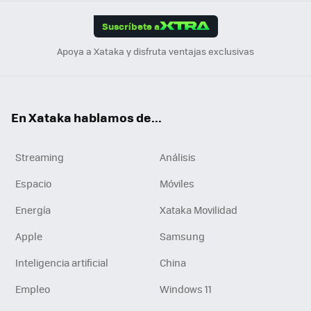
App
ok
e
am
m
rd
edI
ok
Suscríbete a
n
Apoya a Xataka y disfruta ventajas exclusivas
En Xataka hablamos de...
Streaming
Análisis
Espacio
Móviles
Energía
Xataka Movilidad
Apple
Samsung
Inteligencia artificial
China
Empleo
Windows 11