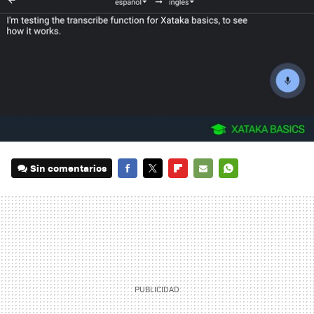
Sin comentarios
FACEBOOK
TWITTER
FLIPBOARD
E-
WHATSAPP
MAIL