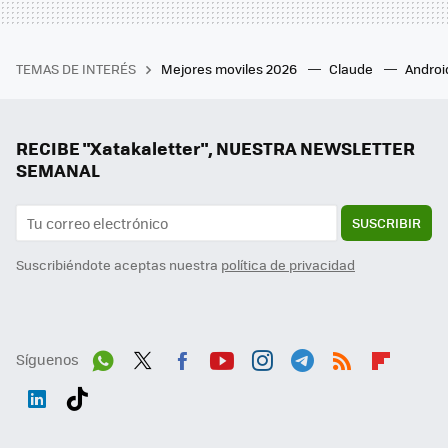
TEMAS DE INTERÉS
Mejores moviles 2026
Claude
Androi
RECIBE "Xatakaletter", NUESTRA NEWSLETTER
SEMANAL
SUSCRIBIR
Suscribiéndote aceptas nuestra
política de privacidad
Síguenos
Wh
Twit
Fac
You
Inst
Tele
RSS
Flip
ats
ter
ebo
tub
agr
gra
boa
Link
Tikt