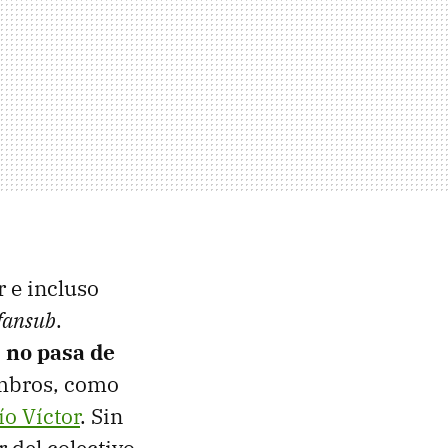
 e incluso
fansub
.
s no pasa de
embros, como
o Víctor
. Sin