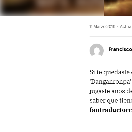
11 Marzo 2019
Actual
Francisc
Si te quedaste 
'Danganronpa' 
jugaste años d
saber que tien
fantraductore