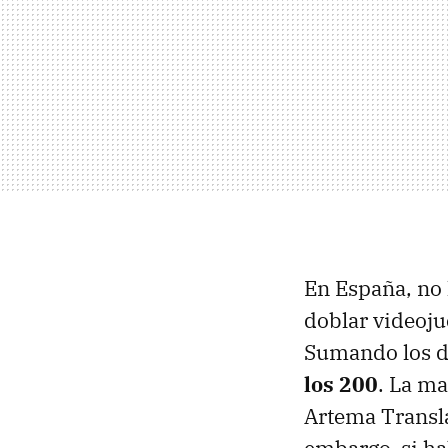
En España, no 
doblar videoju
Sumando los di
los 200
. La m
Artema Transl