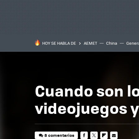
HOY SE HABLA DE
AEMET
China
Gener
Cuando son lo
videojuegos y
8 comentarios