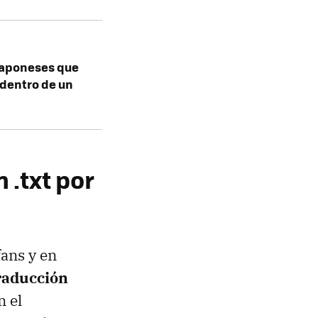
 japoneses que
 dentro de un
 .txt por
ans y en
raducción
n el