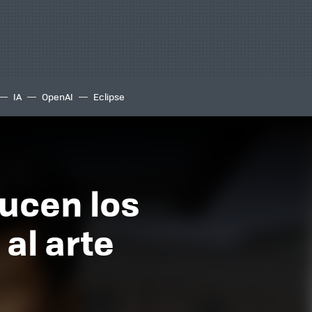
IA
OpenAI
Eclipse
ducen los
al arte