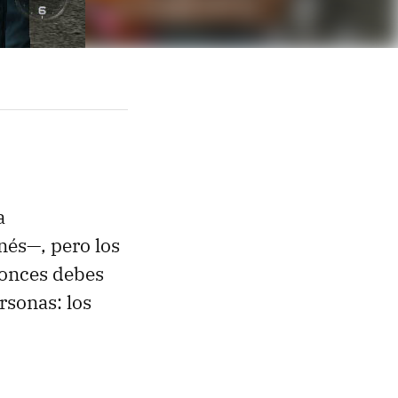
a
nés—, pero los
tonces debes
rsonas: los