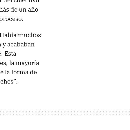
 del colectivo
más de un año
proceso.
. Había muchos
n y acababan
. Esta
es, la mayoría
e la forma de
rches”.