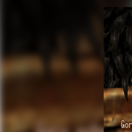
FACEBOOK
TWITTER
FLIPBOARD
E-
MAIL