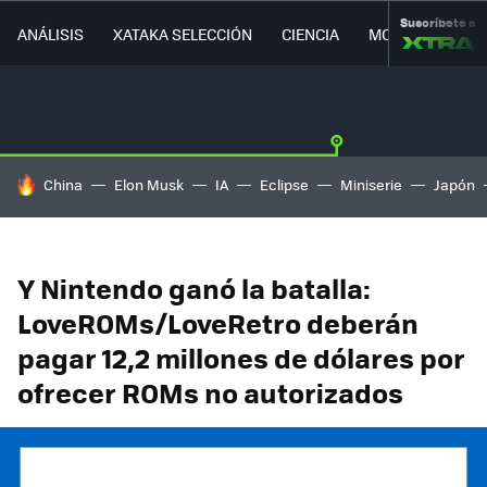
Suscríbete a
ANÁLISIS
XATAKA SELECCIÓN
CIENCIA
MOVILIDAD
HOY SE HABLA DE
China
Elon Musk
IA
Eclipse
Miniserie
Japón
Y Nintendo ganó la batalla:
LoveROMs/LoveRetro deberán
pagar 12,2 millones de dólares por
ofrecer ROMs no autorizados