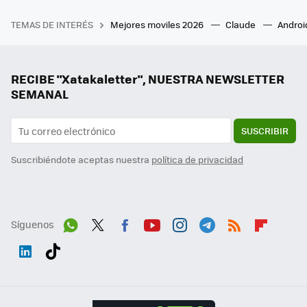
TEMAS DE INTERÉS
Mejores moviles 2026
Claude
Androi
RECIBE "Xatakaletter", NUESTRA NEWSLETTER
SEMANAL
SUSCRIBIR
Suscribiéndote aceptas nuestra
política de privacidad
Síguenos
Wh
Twit
Fac
You
Inst
Tele
RSS
Flip
ats
ter
ebo
tub
agr
gra
boa
Link
Tikt
App
ok
e
am
m
rd
edI
ok