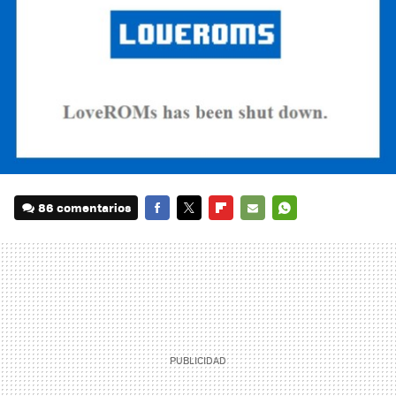
86 comentarios
FACEBOOK
TWITTER
FLIPBOARD
E-
WHATSAPP
MAIL