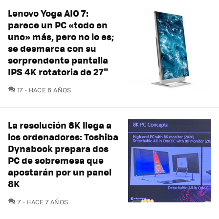
Lenovo Yoga AIO 7:
parece un PC «todo en
uno» más, pero no lo es;
se desmarca con su
sorprendente pantalla
IPS 4K rotatoria de 27"
COMENTARIOS
17
HACE 6 AÑOS
La resolución 8K llega a
los ordenadores: Toshiba
Dynabook prepara dos
PC de sobremesa que
apostarán por un panel
8K
COMENTARIOS
7
HACE 7 AÑOS