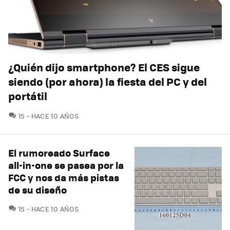
¿Quién dijo smartphone? El CES sigue
siendo (por ahora) la fiesta del PC y del
portátil
COMENTARIOS
15
HACE 10 AÑOS
El rumoreado Surface
all-in-one se pasea por la
FCC y nos da más pistas
de su diseño
COMENTARIOS
15
HACE 10 AÑOS