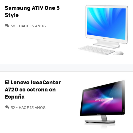
Samsung ATIV One 5
Style
COMENTARIOS
38
HACE 13 AÑOS
El Lenovo IdeaCenter
A720 se estrena en
España
COMENTARIOS
32
HACE 13 AÑOS