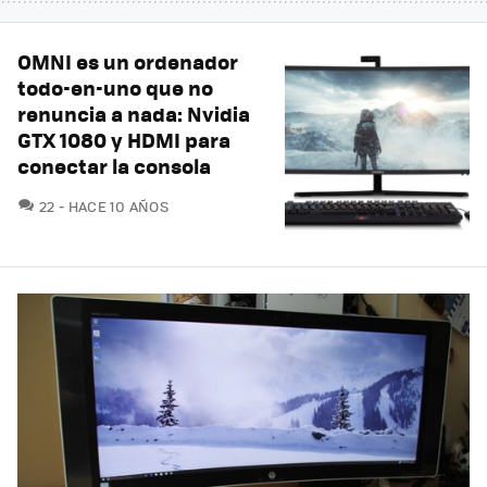
OMNI es un ordenador
todo-en-uno que no
renuncia a nada: Nvidia
GTX 1080 y HDMI para
conectar la consola
COMENTARIOS
22
HACE 10 AÑOS