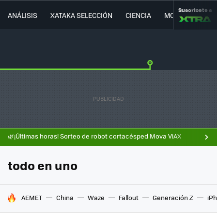
Suscríbete a
ANÁLISIS
XATAKA SELECCIÓN
CIENCIA
MOVILIDAD
🌿¡Últimas horas! Sorteo de robot cortacésped Mova ViAX
todo en uno
HOY SE HABLA DE
AEMET
China
Waze
Fallout
Generación Z
iPh