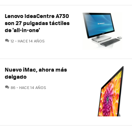
Lenovo IdeaCentre A730
son 27 pulgadas táctiles
de 'all-in-one'
COMENTARIOS
12
HACE 14 AÑOS
Nuevo iMac, ahora más
delgado
COMENTARIOS
86
HACE 14 AÑOS