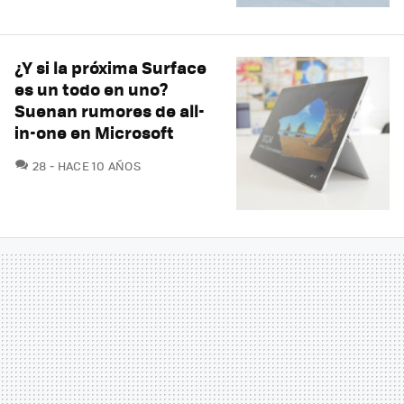
¿Y si la próxima Surface
es un todo en uno?
Suenan rumores de all-
in-one en Microsoft
COMENTARIOS
28
HACE 10 AÑOS