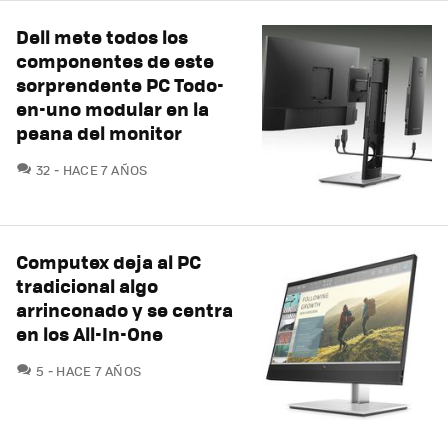
Dell mete todos los
componentes de este
sorprendente PC Todo-
en-uno modular en la
peana del monitor
COMENTARIOS
32
HACE 7 AÑOS
Computex deja al PC
tradicional algo
arrinconado y se centra
en los All-In-One
COMENTARIOS
5
HACE 7 AÑOS