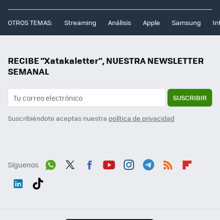
OTROS TEMAS:
Streaming
Análisis
Apple
Samsung
In
RECIBE "Xatakaletter", NUESTRA NEWSLETTER
SEMANAL
SUSCRIBIR
Suscribiéndote aceptas nuestra
política de privacidad
Síguenos
Wh
Twit
Fac
You
Inst
Tele
RSS
Flip
ats
ter
ebo
tub
agr
gra
boa
Link
Tikt
App
ok
e
am
m
rd
edI
ok