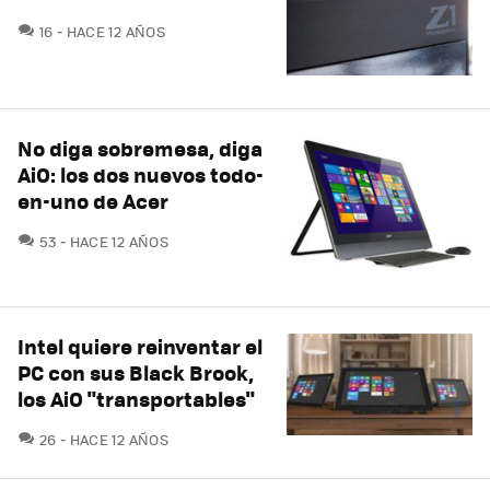
COMENTARIOS
16
HACE 12 AÑOS
No diga sobremesa, diga
AiO: los dos nuevos todo-
en-uno de Acer
COMENTARIOS
53
HACE 12 AÑOS
Intel quiere reinventar el
PC con sus Black Brook,
los AiO "transportables"
COMENTARIOS
26
HACE 12 AÑOS