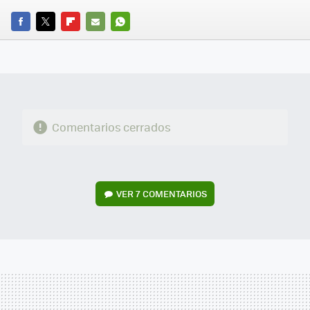
FACEBOOK
TWITTER
FLIPBOARD
E-
WHATSAPP
MAIL
Comentarios cerrados
VER
7 COMENTARIOS