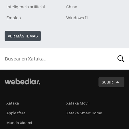
Inteligencia artificial
China
Empleo
Windows 11
VER MÁS TEMAS
BUSCA
SUBIR
Xataka
Xataka Móvil
Applesfera
Xataka Smart Home
Mundo Xiaomi