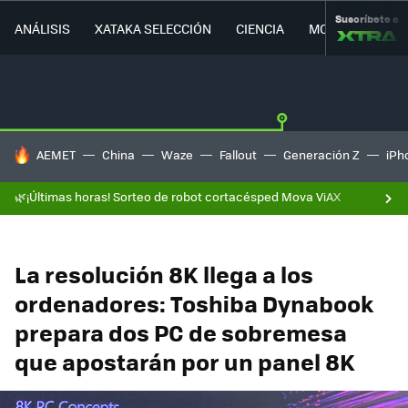
Suscríbete a
ANÁLISIS
XATAKA SELECCIÓN
CIENCIA
MOVILIDAD
HOY SE HABLA DE
AEMET
China
Waze
Fallout
Generación Z
iPh
🌿¡Últimas horas! Sorteo de robot cortacésped Mova ViAX
La resolución 8K llega a los
ordenadores: Toshiba Dynabook
prepara dos PC de sobremesa
que apostarán por un panel 8K