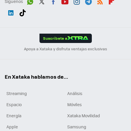
Síguenos
Wh
Twit
Fac
You
Inst
Tele
RSS
Flip
ats
ter
ebo
tub
agr
gra
boa
Link
Tikt
App
ok
e
am
m
rd
edI
ok
Suscríbete a
n
Apoya a Xataka y disfruta ventajas exclusivas
En Xataka hablamos de...
Streaming
Análisis
Espacio
Móviles
Energía
Xataka Movilidad
Apple
Samsung