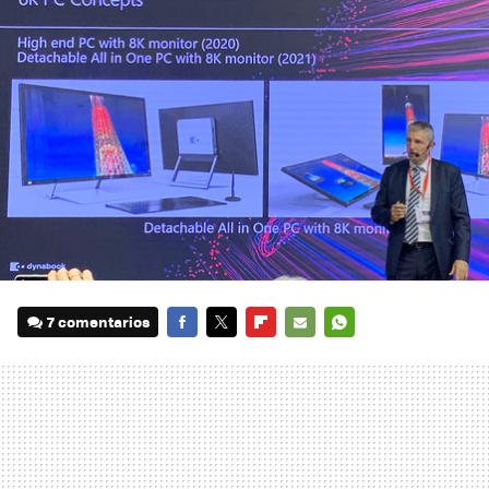
7 comentarios
FACEBOOK
TWITTER
FLIPBOARD
E-
WHATSAPP
MAIL