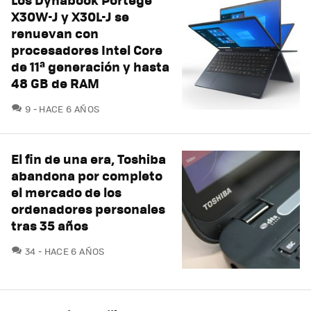
X30W-J y X30L-J se
renuevan con
procesadores Intel Core
de 11ª generación y hasta
48 GB de RAM
COMENTARIOS
9
HACE 6 AÑOS
El fin de una era, Toshiba
abandona por completo
el mercado de los
ordenadores personales
tras 35 años
COMENTARIOS
34
HACE 6 AÑOS