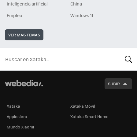
Inteligencia artificial
China
Empleo
Windows 11
VER MÁS TEMAS
BUSCA
SUBIR
Xataka
Xataka Móvil
Applesfera
Xataka Smart Home
Mundo Xiaomi