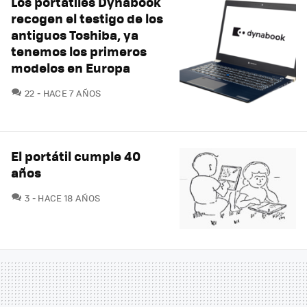
Los portátiles Dynabook
recogen el testigo de los
antiguos Toshiba, ya
tenemos los primeros
modelos en Europa
COMENTARIOS
22
HACE 7 AÑOS
El portátil cumple 40
años
COMENTARIOS
3
HACE 18 AÑOS