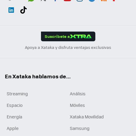
Wh
Twit
Fac
You
Inst
Tele
RSS
Flip
ats
ter
ebo
tub
agr
gra
boa
Link
Tikt
App
ok
e
am
m
rd
edI
ok
Suscríbete a
n
Apoya a Xataka y disfruta ventajas exclusivas
En Xataka hablamos de...
Streaming
Análisis
Espacio
Móviles
Energía
Xataka Movilidad
Apple
Samsung