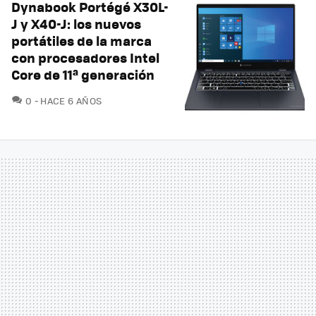
Dynabook Portégé X30L-
J y X40-J: los nuevos
portátiles de la marca
con procesadores Intel
Core de 11ª generación
COMENTARIOS
0
HACE 6 AÑOS