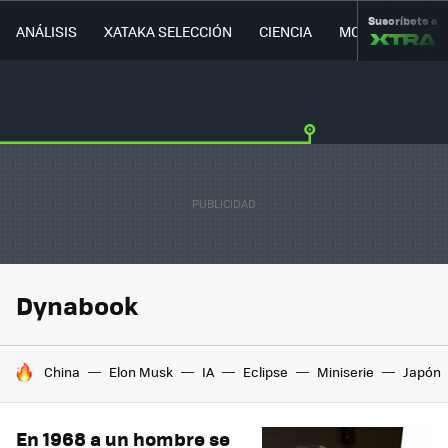
Suscríbete a
ANÁLISIS
XATAKA SELECCIÓN
CIENCIA
MOVILIDAD
Dynabook
HOY SE HABLA DE
China
Elon Musk
IA
Eclipse
Miniserie
Japón
En 1968 a un hombre se