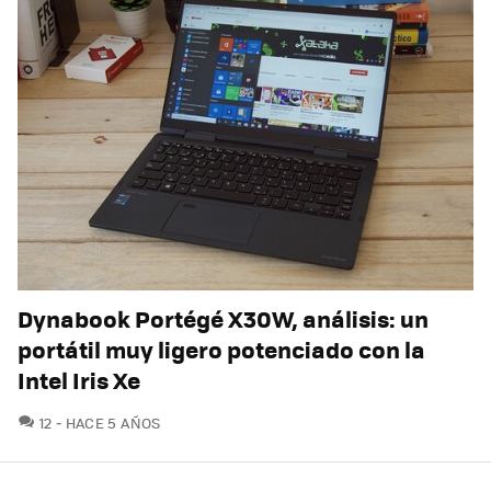
Dynabook Portégé X30W, análisis: un
portátil muy ligero potenciado con la
Intel Iris Xe
COMENTARIOS
12
HACE 5 AÑOS