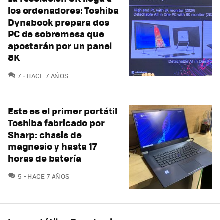
los ordenadores: Toshiba
Dynabook prepara dos
PC de sobremesa que
apostarán por un panel
8K
COMENTARIOS
7
HACE 7 AÑOS
Este es el primer portátil
Toshiba fabricado por
Sharp: chasis de
magnesio y hasta 17
horas de batería
COMENTARIOS
5
HACE 7 AÑOS