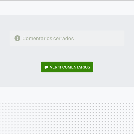
FACEBOOK
TWITTER
FLIPBOARD
E-
WHATSAPP
MAIL
Comentarios cerrados
VER
11 COMENTARIOS