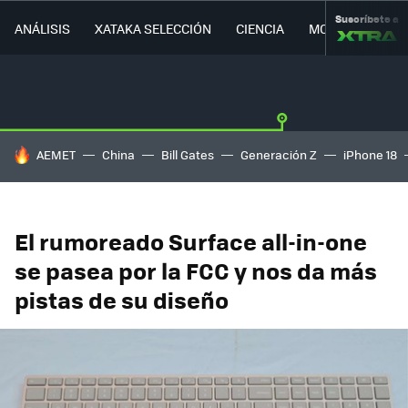
Suscríbete a
ANÁLISIS
XATAKA SELECCIÓN
CIENCIA
MOVILIDAD
HOY SE HABLA DE
AEMET
China
Bill Gates
Generación Z
iPhone 18
El rumoreado Surface all-in-one
se pasea por la FCC y nos da más
pistas de su diseño