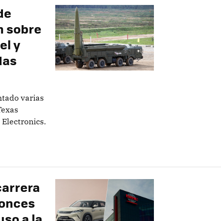
de
n sobre
el y
das
ntado varias
Texas
Electronics.
carrera
tonces
so a la