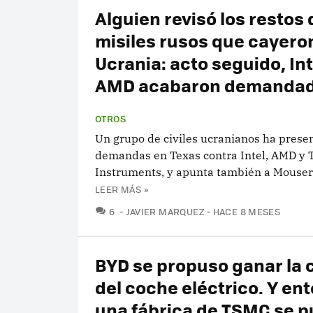
Alguien revisó los restos 
misiles rusos que cayero
Ucrania: acto seguido, Int
AMD acabaron demanda
OTROS
Un grupo de civiles ucranianos ha prese
demandas en Texas contra Intel, AMD y 
Instruments, y apunta también a Mouser 
LEER MÁS »
COMENTARIOS
6
JAVIER MARQUEZ
HACE 8 MESES
BYD se propuso ganar la 
del coche eléctrico. Y en
una fábrica de TSMC se pu