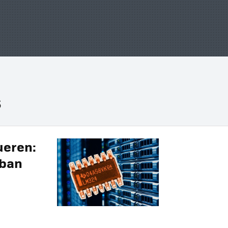
s
ueren:
aban