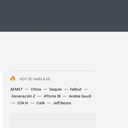
HOY SE HABLA DE
AEMET
China
Sequía
Fallout
Generación Z
iPhone 18
Arabia Saudí
GTA VI
Café
Jeff Bezos