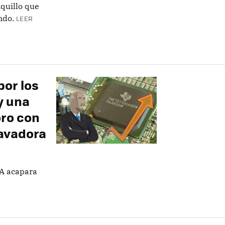
quillo que
ndo.
LEER
por los
y una
ro con
lavadora
IA acapara