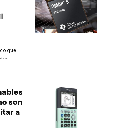
l
ado que
S »
mables
no son
itar a