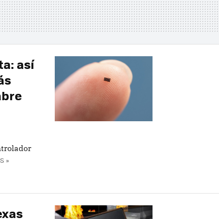
a: así
ás
abre
trolador
S »
exas