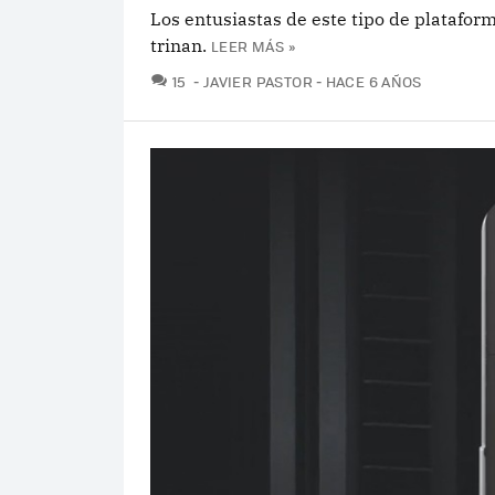
Los entusiastas de este tipo de platafor
trinan.
LEER MÁS »
COMENTARIOS
15
JAVIER PASTOR
HACE 6 AÑOS