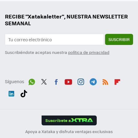
RECIBE "Xatakaletter", NUESTRA NEWSLETTER
SEMANAL
SUSCRIBIR
Suscribiéndote aceptas nuestra
política de privacidad
Síguenos
Wh
Twit
Fac
You
Inst
Tele
RSS
Flip
ats
ter
ebo
tub
agr
gra
boa
Link
Tikt
App
ok
e
am
m
rd
edI
ok
Suscríbete a
n
Apoya a Xataka y disfruta ventajas exclusivas