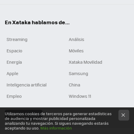
En Xataka hablamos de...
Streaming
Análisis
Espacio
Móviles
Energía
Xataka Movilidad
Apple
Samsung
Inteligencia artificial
China
Empleo
Windows 11
Utilizamos cookies de terceros para generar estadísticas
VER MÁS TEMAS
de audiencia y mostrar publicidad personalizada
analizando tu navegación. Si sigues navegando estarás
aceptando su uso.
Más información