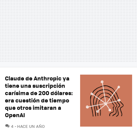
Claude de Anthropic ya
tiene una suscripción
carísima de 200 dólares:
era cuestión de tiempo
que otros imitaran a
OpenAI
COMENTARIOS
4
HACE UN AÑO