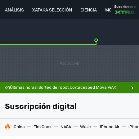
Suscríbete a
ANÁLISIS
XATAKA SELECCIÓN
CIENCIA
MOVILIDAD
🌿¡Últimas horas! Sorteo de robot cortacésped Mova ViAX
Suscripción digital
HOY SE HABLA DE
China
Tim Cook
NASA
Waze
iPhone Air
iPhon