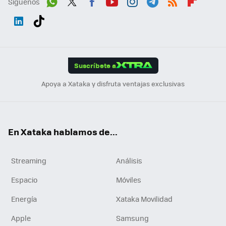
Síguenos
Wh
Twit
Fac
You
Inst
Tele
RSS
Flip
ats
ter
ebo
tub
agr
gra
boa
Link
Tikt
App
ok
e
am
m
rd
edI
ok
Suscríbete a
n
Apoya a Xataka y disfruta ventajas exclusivas
En Xataka hablamos de...
Streaming
Análisis
Espacio
Móviles
Energía
Xataka Movilidad
Apple
Samsung