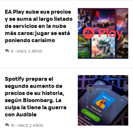
EA Play sube sus precios
y se suma al largo listado
de servicios en la nube
más caros: jugar se está
poniendo carísimo
COMENTARIOS
9
HACE 2 AÑOS
Spotify prepara el
segundo aumento de
precios de su historia,
según Bloomberg. La
culpa la tiene la guerra
con Audible
COMENTARIOS
19
HACE 2 AÑOS