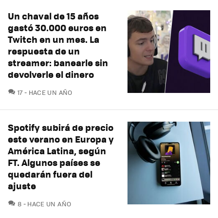
Un chaval de 15 años
gastó 30.000 euros en
Twitch en un mes. La
respuesta de un
streamer: banearle sin
devolverle el dinero
COMENTARIOS
17
HACE UN AÑO
Spotify subirá de precio
este verano en Europa y
América Latina, según
FT. Algunos países se
quedarán fuera del
ajuste
COMENTARIOS
8
HACE UN AÑO