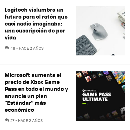
Logitech vislumbra un
futuro para el ratón que
casi nadie imaginaba:
una suscripción de por
vida
COMENTARIOS
48
HACE 2 AÑOS
Microsoft aumenta el
precio de Xbox Game
Pass en todo el mundo y
anuncia un plan
"Estándar” más
económico
COMENTARIOS
27
HACE 2 AÑOS