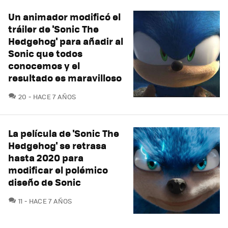
Un animador modificó el
tráiler de 'Sonic The
Hedgehog' para añadir al
Sonic que todos
conocemos y el
resultado es maravilloso
COMENTARIOS
20
HACE 7 AÑOS
La película de 'Sonic The
Hedgehog' se retrasa
hasta 2020 para
modificar el polémico
diseño de Sonic
COMENTARIOS
11
HACE 7 AÑOS