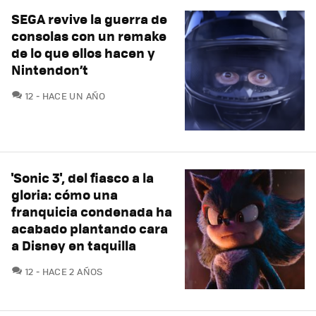
SEGA revive la guerra de
consolas con un remake
de lo que ellos hacen y
Nintendon’t
COMENTARIOS
12
HACE UN AÑO
'Sonic 3', del fiasco a la
gloria: cómo una
franquicia condenada ha
acabado plantando cara
a Disney en taquilla
COMENTARIOS
12
HACE 2 AÑOS