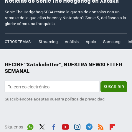
Noticias de Sonic The Hedgehog en Xataka
Sonic The Hedgehog:SEGA revive la guerra de consolas con un
remake de lo que ellos hacen y Nintendon’t.'Sonic 3', del fiasco a la
gloria: cómo una franquicia..
OTROS TEMAS:
Streaming
Análisis
Apple
Samsung
In
RECIBE "Xatakaletter", NUESTRA NEWSLETTER
SEMANAL
SUSCRIBIR
Suscribiéndote aceptas nuestra
política de privacidad
Síguenos