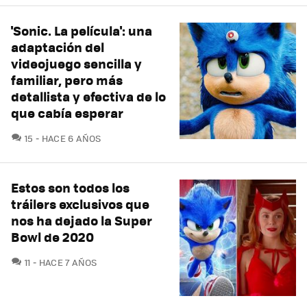
'Sonic. La película': una
adaptación del
videojuego sencilla y
familiar, pero más
detallista y efectiva de lo
que cabía esperar
COMENTARIOS
15
HACE 6 AÑOS
Estos son todos los
tráilers exclusivos que
nos ha dejado la Super
Bowl de 2020
COMENTARIOS
11
HACE 7 AÑOS