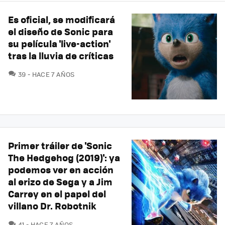
Es oficial, se modificará
el diseño de Sonic para
su película 'live-action'
tras la lluvia de críticas
COMENTARIOS
39
HACE 7 AÑOS
Primer tráiler de 'Sonic
The Hedgehog (2019)': ya
podemos ver en acción
al erizo de Sega y a Jim
Carrey en el papel del
villano Dr. Robotnik
COMENTARIOS
41
HACE 7 AÑOS