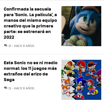
Confirmada la secuela
para 'Sonic. La película', a
manos del mismo equipo
creativo que la primera
parte: se estrenará en
2022
COMENTARIOS
21
HACE 6 AÑOS
Este Sonic no es ni medio
normal: los 11 juegos más
extraños del erizo de
Sega
COMENTARIOS
12
HACE 6 AÑOS