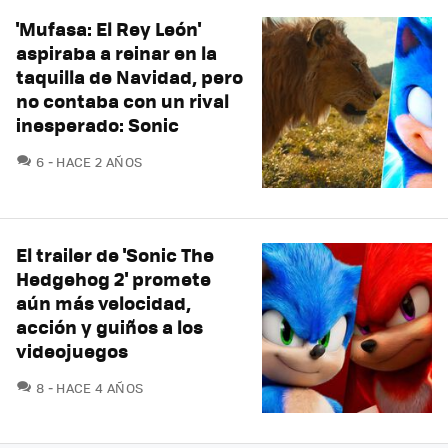
'Mufasa: El Rey León'
aspiraba a reinar en la
taquilla de Navidad, pero
no contaba con un rival
inesperado: Sonic
COMENTARIOS
6
HACE 2 AÑOS
El trailer de 'Sonic The
Hedgehog 2' promete
aún más velocidad,
acción y guiños a los
videojuegos
COMENTARIOS
8
HACE 4 AÑOS