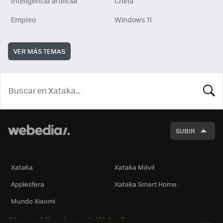
Inteligencia artificial
China
Empleo
Windows 11
VER MÁS TEMAS
BUSCA
SUBIR
Xataka
Xataka Móvil
Applesfera
Xataka Smart Home
Mundo Xiaomi
Otras publicaciones de Webedia