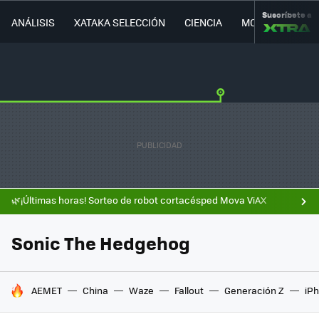
Suscríbete a
ANÁLISIS
XATAKA SELECCIÓN
CIENCIA
MOVILIDAD
🌿¡Últimas horas! Sorteo de robot cortacésped Mova ViAX
Sonic The Hedgehog
HOY SE HABLA DE
AEMET
China
Waze
Fallout
Generación Z
iPh