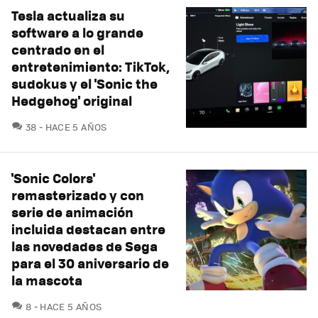
Tesla actualiza su
software a lo grande
centrado en el
entretenimiento: TikTok,
sudokus y el 'Sonic the
Hedgehog' original
COMENTARIOS
38
HACE 5 AÑOS
'Sonic Colors'
remasterizado y con
serie de animación
incluida destacan entre
las novedades de Sega
para el 30 aniversario de
la mascota
COMENTARIOS
8
HACE 5 AÑOS