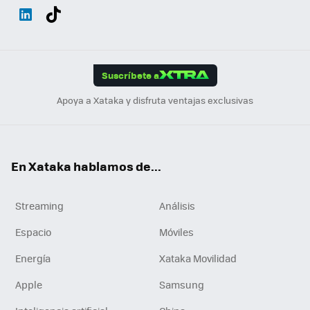
Wh
Twit
Fac
You
Inst
Tele
RSS
Flip
ats
ter
ebo
tub
agr
gra
boa
Link
Tikt
App
ok
e
am
m
rd
edI
ok
Suscríbete a
n
Apoya a Xataka y disfruta ventajas exclusivas
En Xataka hablamos de...
Streaming
Análisis
Espacio
Móviles
Energía
Xataka Movilidad
Apple
Samsung