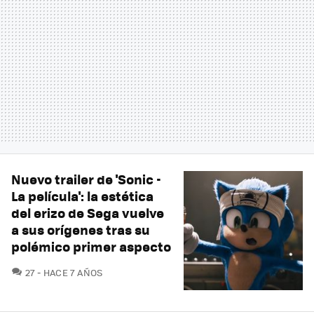
Nuevo trailer de 'Sonic -
La película': la estética
del erizo de Sega vuelve
a sus orígenes tras su
polémico primer aspecto
COMENTARIOS
27
HACE 7 AÑOS