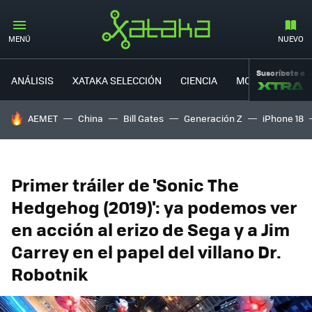
MENÚ
NUEVO
Suscríbete a
ANÁLISIS
XATAKA SELECCIÓN
CIENCIA
MOVILIDAD
HOY SE HABLA DE
AEMET
China
Bill Gates
Generación Z
iPhone 18
Primer tráiler de 'Sonic The
Hedgehog (2019)': ya podemos ver
en acción al erizo de Sega y a Jim
Carrey en el papel del villano Dr.
Robotnik