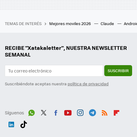
TEMAS DE INTERÉS
Mejores moviles 2026
Claude
Androi
RECIBE "Xatakaletter", NUESTRA NEWSLETTER
SEMANAL
SUSCRIBIR
Suscribiéndote aceptas nuestra
política de privacidad
Síguenos
Wh
Twit
Fac
You
Inst
Tele
RSS
Flip
ats
ter
ebo
tub
agr
gra
boa
Link
Tikt