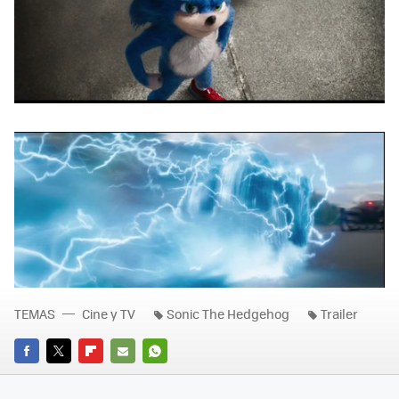
TEMAS
Cine y TV
Sonic The Hedgehog
Trailer
FACEBOOK
TWITTER
FLIPBOARD
E-
WHATSAPP