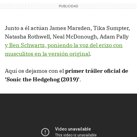
Junto a él actúan James Marsden, Tika Sumpter,
Natasha Rothwell, Neal McDonough, Adam Pally
y Ben Schwartz, poniendo la voz del erizo con
musculitos en la versión original
.
Aquí os dejamos con el
primer tráiler oficial de
'Sonic the Hedgehog (2019)'
.