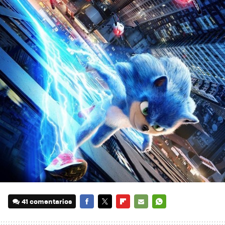
41 comentarios
FACEBOOK
TWITTER
FLIPBOARD
E-
WHATSAPP