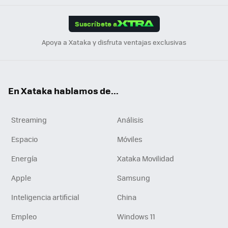
App
ok
e
am
m
rd
edI
ok
Suscríbete a
n
Apoya a Xataka y disfruta ventajas exclusivas
En Xataka hablamos de...
Streaming
Análisis
Espacio
Móviles
Energía
Xataka Movilidad
Apple
Samsung
Inteligencia artificial
China
Empleo
Windows 11