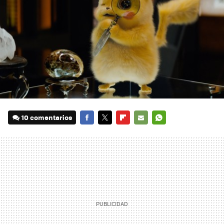
10 comentarios
FACEBOOK
TWITTER
FLIPBOARD
E-
WHATSAPP
MAIL