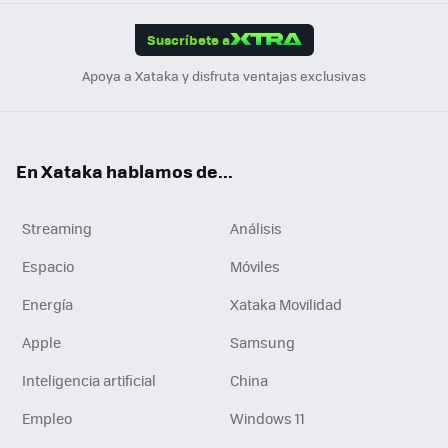
App
ok
e
am
m
rd
edI
ok
Suscríbete a
n
Apoya a Xataka y disfruta ventajas exclusivas
En Xataka hablamos de...
Streaming
Análisis
Espacio
Móviles
Energía
Xataka Movilidad
Apple
Samsung
Inteligencia artificial
China
Empleo
Windows 11