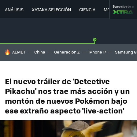
Suscríbete a
ANÁLISIS
XATAKA SELECCIÓN
CIENCIA
MOVILIDAD
HOY SE HABLA DE
AEMET
China
Generación Z
iPhone 17
Samsung G
El nuevo tráiler de 'Detective
Pikachu' nos trae más acción y un
montón de nuevos Pokémon bajo
ese extraño aspecto 'live-action'