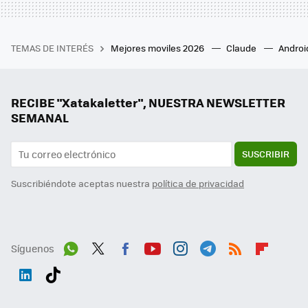
TEMAS DE INTERÉS
Mejores moviles 2026
Claude
Androi
RECIBE "Xatakaletter", NUESTRA NEWSLETTER
SEMANAL
SUSCRIBIR
Suscribiéndote aceptas nuestra
política de privacidad
Síguenos
Wh
Twit
Fac
You
Inst
Tele
RSS
Flip
ats
ter
ebo
tub
agr
gra
boa
Link
Tikt