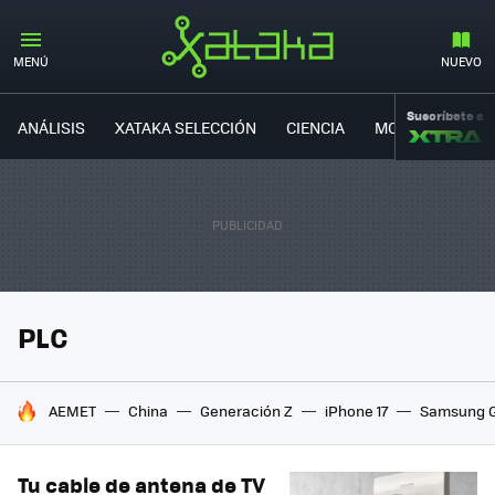
MENÚ
NUEVO
Suscríbete a
ANÁLISIS
XATAKA SELECCIÓN
CIENCIA
MOVILIDAD
PLC
HOY SE HABLA DE
AEMET
China
Generación Z
iPhone 17
Samsung G
Tu cable de antena de TV