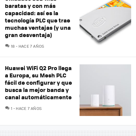
baratas y con más
capacidad: así es la
tecnología PLC que trae
muchas ventajas (y una
gran desventaja)
COMENTARIOS
18
HACE 7 AÑOS
Huawei WiFi Q2 Pro llega
a Europa, su Mesh PLC
fácil de configurar y que
busca la mejor banda y
canal automáticamente
COMENTARIOS
1
HACE 7 AÑOS