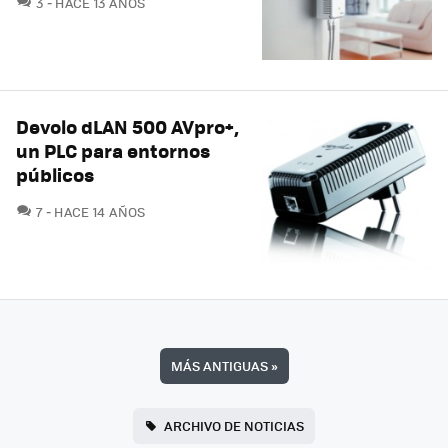
3
HACE 13 AÑOS
Devolo dLAN 500 AVpro+,
un PLC para entornos
públicos
COMENTARIOS
7
HACE 14 AÑOS
MÁS ANTIGUAS
»
ARCHIVO DE NOTICIAS