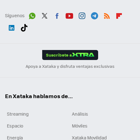
Síguenos
Wh
Twit
Fac
You
Inst
Tele
RSS
Flip
ats
ter
ebo
tub
agr
gra
boa
Link
Tikt
App
ok
e
am
m
rd
edI
ok
Suscríbete a
n
Apoya a Xataka y disfruta ventajas exclusivas
En Xataka hablamos de...
Streaming
Análisis
Espacio
Móviles
Energía
Xataka Movilidad