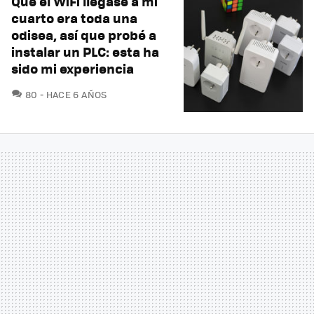
Que el WiFi llegase a mi
cuarto era toda una
odisea, así que probé a
instalar un PLC: esta ha
sido mi experiencia
COMENTARIOS
80
HACE 6 AÑOS