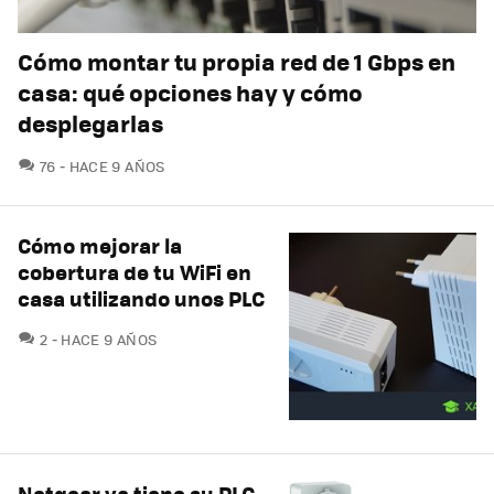
Cómo montar tu propia red de 1 Gbps en
casa: qué opciones hay y cómo
desplegarlas
COMENTARIOS
76
HACE 9 AÑOS
Cómo mejorar la
cobertura de tu WiFi en
casa utilizando unos PLC
COMENTARIOS
2
HACE 9 AÑOS
Netgear ya tiene su PLC