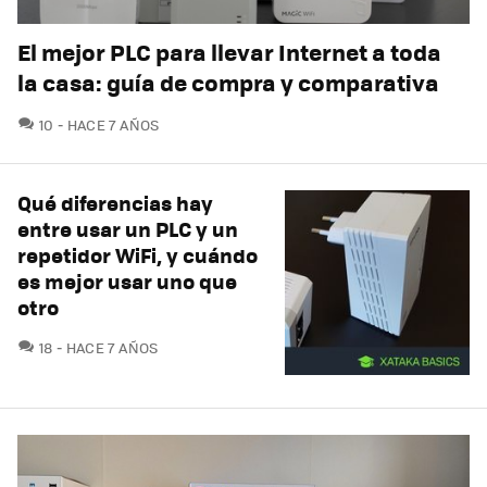
El mejor PLC para llevar Internet a toda
la casa: guía de compra y comparativa
COMENTARIOS
10
HACE 7 AÑOS
Qué diferencias hay
entre usar un PLC y un
repetidor WiFi, y cuándo
es mejor usar uno que
otro
COMENTARIOS
18
HACE 7 AÑOS