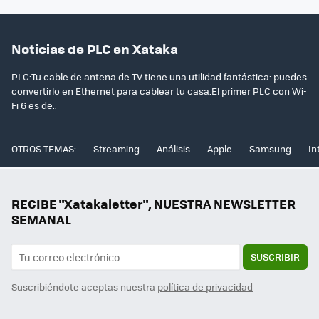
Noticias de PLC en Xataka
PLC:Tu cable de antena de TV tiene una utilidad fantástica: puedes
convertirlo en Ethernet para cablear tu casa.El primer PLC con Wi-
Fi 6 es de..
OTROS TEMAS:
Streaming
Análisis
Apple
Samsung
In
RECIBE "Xatakaletter", NUESTRA NEWSLETTER
SEMANAL
SUSCRIBIR
Suscribiéndote aceptas nuestra
política de privacidad