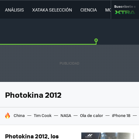
Suscríbete a
ANÁLISIS
XATAKA SELECCIÓN
CIENCIA
MOVILIDAD
Photokina 2012
HOY SE HABLA DE
China
Tim Cook
NASA
Ola de calor
iPhone 18
Photokina 2012, los