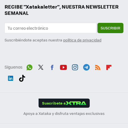
RECIBE "Xatakaletter", NUESTRA NEWSLETTER
SEMANAL
SUSCRIBIR
Suscribiéndote aceptas nuestra
política de privacidad
Síguenos
Wh
Twit
Fac
You
Inst
Tele
RSS
Flip
ats
ter
ebo
tub
agr
gra
boa
Link
Tikt
App
ok
e
am
m
rd
edI
ok
Suscríbete a
n
Apoya a Xataka y disfruta ventajas exclusivas