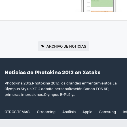
ARCHIVO DE NOTICIAS
Noticias de Photokina 2012 en Xataka
Photokina 2012:Photokina 2012, los grandes enfrentamientos.La
Olympus Stylus XZ-2 admite personalización.Canon EOS 6D,
primeras impresiones.Olympus E-PL5 y..
OTROS TEMAS:
Streaming
Análisis
Apple
Samsung
In