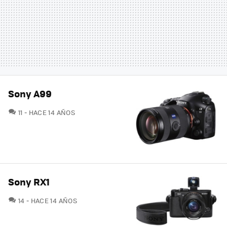
Sony A99
COMENTARIOS
11
HACE 14 AÑOS
Sony RX1
COMENTARIOS
14
HACE 14 AÑOS