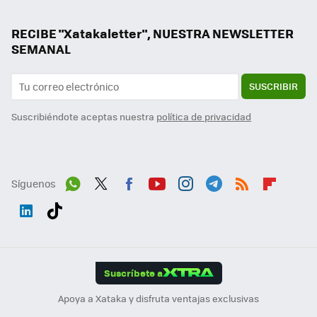
RECIBE "Xatakaletter", NUESTRA NEWSLETTER
SEMANAL
SUSCRIBIR
Suscribiéndote aceptas nuestra
política de privacidad
Síguenos
Wh
Twit
Fac
You
Inst
Tele
RSS
Flip
ats
ter
ebo
tub
agr
gra
boa
Link
Tikt
App
ok
e
am
m
rd
edI
ok
Suscríbete a
n
Apoya a Xataka y disfruta ventajas exclusivas