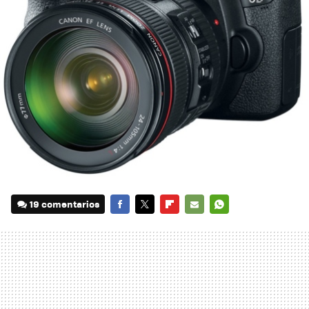
19 comentarios
FACEBOOK
TWITTER
FLIPBOARD
E-
WHATSAPP
MAIL