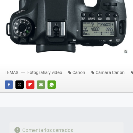
TEMAS
Fotografía y vídeo
Canon
Cámara Canon
FACEBOOK
TWITTER
FLIPBOARD
E-
WHATSAPP
MAIL
Comentarios cerrados