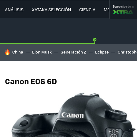
Suscríbete a
ANÁLISIS
XATAKA SELECCIÓN
CIENCIA
MOVILIDAD
HOY SE HABLA DE
China
Elon Musk
Generación Z
Eclipse
Christoph
Canon EOS 6D