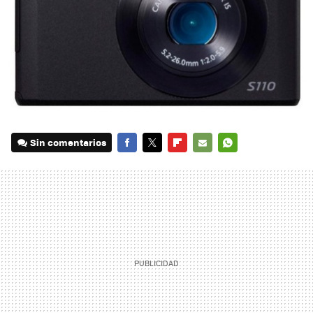
Sin comentarios
FACEBOOK
TWITTER
FLIPBOARD
E-
WHATSAPP
MAIL