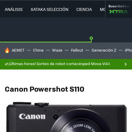
Suscríbete a
ANÁLISIS
XATAKA SELECCIÓN
CIENCIA
MOVILIDAD
HOY SE HABLA DE
AEMET
China
Waze
Fallout
Generación Z
iPh
🌿¡Últimas horas! Sorteo de robot cortacésped Mova ViAX
Canon Powershot S110