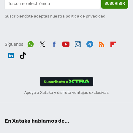
SUSCRIBIR
Suscribiéndote aceptas nuestra
política de privacidad
Síguenos
Wh
Twit
Fac
You
Inst
Tele
RSS
Flip
ats
ter
ebo
tub
agr
gra
boa
Link
Tikt
App
ok
e
am
m
rd
edI
ok
Suscríbete a
n
Apoya a Xataka y disfruta ventajas exclusivas
En Xataka hablamos de...